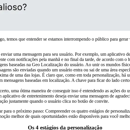
ogo, temos que entender se estamos interrompendo o público para gerar 
 enviar uma mensagem para seu usuário. Por exemplo, um aplicativo de 
iente com notificações pela manhã e no final da tarde, de acordo com o 
s baseadas na Geo Localização do usuário. Ao unir os mundos físico 
ensagens são enviadas quando um usuário entra ou sai de uma área espe
roxima de uma das lojas. É claro que, como em toda personalização, há 
 mensagens baseadas em localização. A chave para ficar do lado certo 
rto, uma ótima maneira de conseguir isso é entendendo as ações do u
um aplicativo de entretenimento deseja enviar uma mensagem de agrad
ação justamente quando o usuário clica no botão de convite.
r para o próximo passo: Compreender os quatro estágios de personaliza
oção melhor de quais oportunidades estão disponíveis para você melhor
Os 4 estágios da personalização