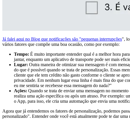
Já falei aqui no Blog que notificações são "pequenas interrupções
", l
vários fatores que compõe uma boa ocasião, como por exemplo:
Tempo:
É muito importante entender qual é a melhor hora para
jantar, enquanto um aplicativo de transporte pode ser mais efic
Lugar:
Outra maneira de otimizar sua mensagem é com mensagen
do que é possível quando se trata de personalização. Essas m
cliente que ele tem crédito não gasto conforme o cliente se ap
privacidade. Em nenhum lugar essa linha é mais fina do que com
eu me sentiria se recebesse essa mensagem do nada?"
Ações:
Quando se trata de enviar uma mensagem no momento ce
realiza uma ação específica ou após um atraso. Por exemplo: 
o App, para isso, ele cria uma automação que envia uma notific
Agora que já entendemos os fatores de personalização, podemos passa
personalizado". Entender onde você está atualmente pode te dar uma n