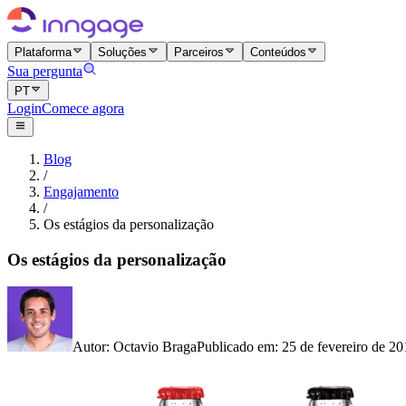
Plataforma
Soluções
Parceiros
Conteúdos
Sua pergunta
PT
Login
Comece agora
Blog
/
Engajamento
/
Os estágios da personalização
Os estágios da personalização
Autor
:
Octavio Braga
Publicado em
:
25 de fevereiro de 20