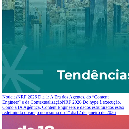
Notícias
NRF 2026 Dia 1: A Era dos Agentes, do “Content
Engineer” e da Contextualização
NRF 2026 Do hype à execução.
Como a IA Agêntica, Content Engineers e dados estruturados estão
redefinindo o varejo no resumo do 1º dia
12 de janeiro de 2026