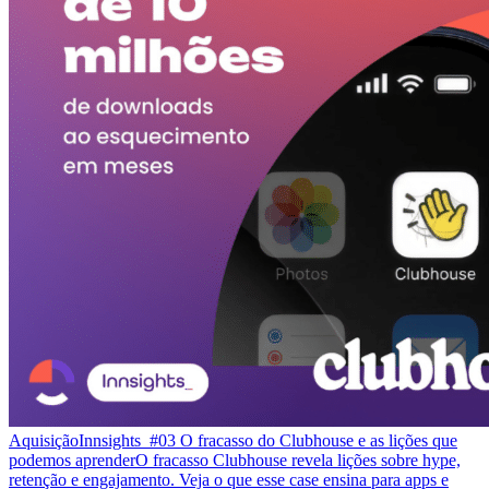
Aquisição
Innsights_#03 O fracasso do Clubhouse e as lições que
podemos aprender
O fracasso Clubhouse revela lições sobre hype,
retenção e engajamento. Veja o que esse case ensina para apps e