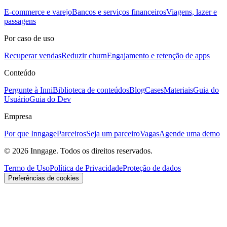
E-commerce e varejo
Bancos e serviços financeiros
Viagens, lazer e
passagens
Por caso de uso
Recuperar vendas
Reduzir churn
Engajamento e retenção de apps
Conteúdo
Pergunte à Inni
Biblioteca de conteúdos
Blog
Cases
Materiais
Guia do
Usuário
Guia do Dev
Empresa
Por que Inngage
Parceiros
Seja um parceiro
Vagas
Agende uma demo
© 2026 Inngage. Todos os direitos reservados.
Termo de Uso
Política de Privacidade
Proteção de dados
Preferências de cookies