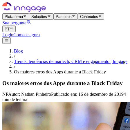
Plataforma
Soluções
Parceiros
Conteúdos
Sua pergunta
PT
Login
Comece agora
Blog
/
Trends: tendências de martech, CRM e engajamento | Inngage
/
Os maiores erros dos Apps durante a Black Friday
Os maiores erros dos Apps durante a Black Friday
NP
Autor
:
Nathan Pinheiro
Publicado em
:
16 de dezembro de 2019
4
min de leitura