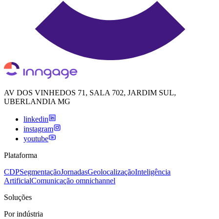
AV DOS VINHEDOS 71, SALA 702, JARDIM SUL,
UBERLANDIA MG
linkedin
instagram
youtube
Plataforma
CDP
Segmentação
Jornadas
Geolocalização
Inteligência
Artificial
Comunicação omnichannel
Soluções
Por indústria