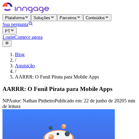
Plataforma
Soluções
Parceiros
Conteúdos
Sua pergunta
PT
Login
Comece agora
Blog
/
Aquisição
/
AARRR: O Funil Pirata para Mobile Apps
AARRR: O Funil Pirata para Mobile Apps
NP
Autor
:
Nathan Pinheiro
Publicado em
:
22 de junho de 2020
5 min
de leitura