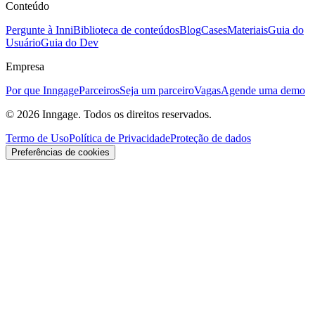
Conteúdo
Pergunte à Inni
Biblioteca de conteúdos
Blog
Cases
Materiais
Guia do
Usuário
Guia do Dev
Empresa
Por que Inngage
Parceiros
Seja um parceiro
Vagas
Agende uma demo
© 2026 Inngage. Todos os direitos reservados.
Termo de Uso
Política de Privacidade
Proteção de dados
Preferências de cookies