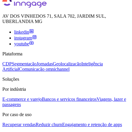
AV DOS VINHEDOS 71, SALA 702, JARDIM SUL,
UBERLANDIA MG
linkedin
instagram
youtube
Plataforma
CDP
Segmentação
Jornadas
Geolocalização
Inteligência
Artificial
Comunicação omnichannel
Soluções
Por indústria
E-commerce e varejo
Bancos e serviços financeiros
Viagens, lazer e
passagens
Por caso de uso
Recuperar vendas
Reduzir churn
Engajamento e retenção de apps