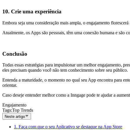
10. Crie uma experiência
Embora seja uma consideração mais ampla, o engajamento florescerá 
Atualmente, os Apps são pessoais, têm uma conexão humana e são conte
Conclusão
Todas essas estratégias para impulsionar um melhor engajamento, preci
eles precisam quando você não tem conhecimento sobre seu público.
Entenda a maturidade, o momento no qual seu App encontra para entende
orientar.
Caso deseje entender melhor como a Inngage pode te ajudar a aumenta
Engajamento
Tags
:
Top Trends
Neste artigo
1. Faça com que o seu Aplicativo se destaque na App Store