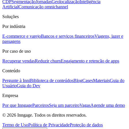
CDP
Segmentação
Jornadas
Geolocalização
Inteligência
Artificial
Comunicação omnichannel
Soluções
Por indústria
E-commerce e varejo
Bancos e serviços financeiros
Viagens, lazer e
passagens
Por caso de uso
Recuperar vendas
Reduzir churn
Engajamento e retenção de apps
Conteúdo
Pergunte à Inni
Biblioteca de conteúdos
Blog
Cases
Materiais
Guia do
Usuário
Guia do Dev
Empresa
Por que Inngage
Parceiros
Seja um parceiro
Vagas
Agende uma demo
© 2026 Inngage. Todos os direitos reservados.
Termo de Uso
Política de Privacidade
Proteção de dados