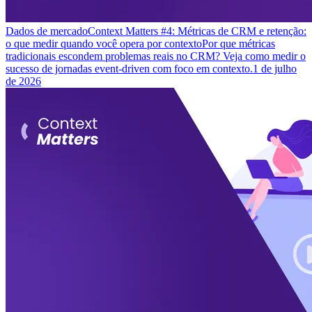
Dados de mercado
Context Matters #4: Métricas de CRM e retenção:
o que medir quando você opera por contexto
Por que métricas
tradicionais escondem problemas reais no CRM? Veja como medir o
sucesso de jornadas event-driven com foco em contexto.
1 de julho
de 2026