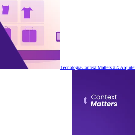
Tecnologia
Context Matters #2: Arquite