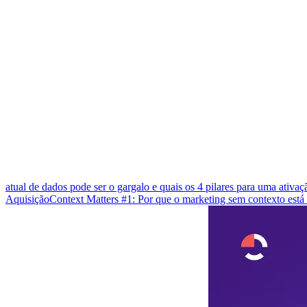
atual de dados pode ser o gargalo e quais os 4 pilares para uma ativa
Aquisição
Context Matters #1: Por que o marketing sem contexto est