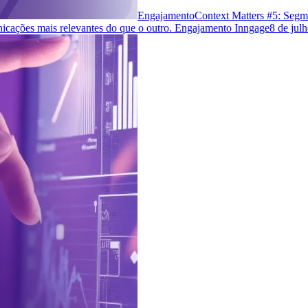
Engajamento
Context Matters #5: Segm
cações mais relevantes do que o outro. Engajamento Inngage
8 de jul