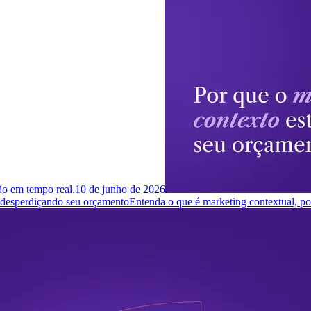
ção em tempo real.
10 de junho de 2026
á desperdiçando seu orçamento
Entenda o que é marketing contextual, p