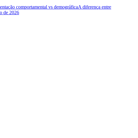
entação comportamental vs demográfica
A diferença entre
ho de 2026