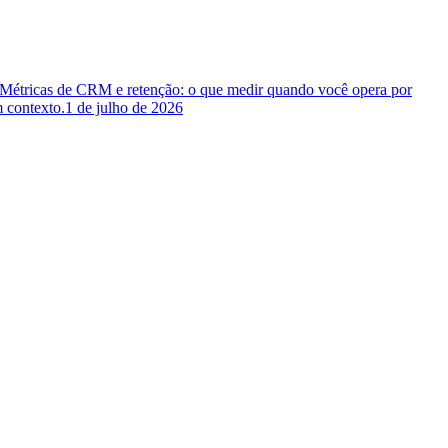
 Métricas de CRM e retenção: o que medir quando você opera por
 contexto.
1 de julho de 2026