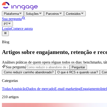
Plataforma
Soluções
Parceiros
Conteúdos
Sua pergunta
PT
Login
Comece agora
Blog
Artigos sobre engajamento, retenção e rece
Análises práticas de quem opera réguas todos os dias: benchmarks, táti
Sua pergunta
Perguntar
Como reduzir carrinho abandonado?
O que é RCS e quando usar?
Com
Categorias
Todas
Aquisição
Dados de mercado
E-mail marketing
Engajamento
Inte
210 artigos