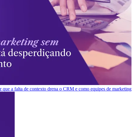
or que a falta de contexto drena o CRM e como equipes de marketing