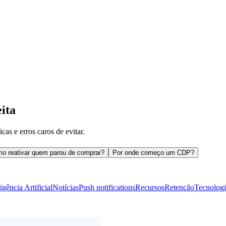
ita
cas e erros caros de evitar.
o reativar quem parou de comprar?
Por onde começo um CDP?
ligência Artificial
Notícias
Push notifications
Recursos
Retenção
Tecnologi