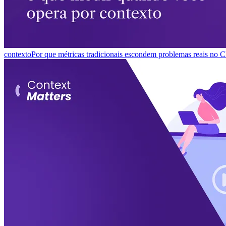
contexto
Por que métricas tradicionais escondem problemas reais no