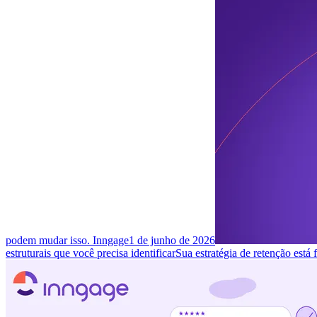
podem mudar isso. Inngage
1 de junho de 2026
estruturais que você precisa identificar
Sua estratégia de retenção está