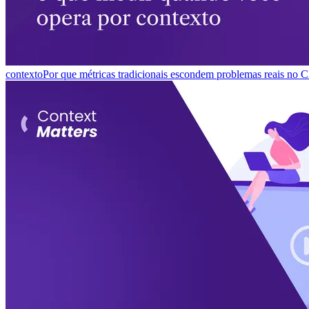
contexto
Por que métricas tradicionais escondem problemas reais no