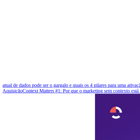
atual de dados pode ser o gargalo e quais os 4 pilares para uma ativa
Aquisição
Context Matters #1: Por que o marketing sem contexto est