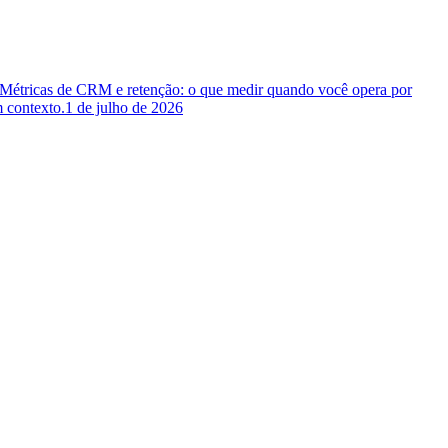
 Métricas de CRM e retenção: o que medir quando você opera por
 contexto.
1 de julho de 2026