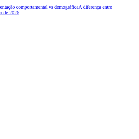
entação comportamental vs demográfica
A diferença entre
ho de 2026