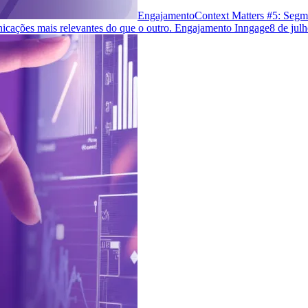
Engajamento
Context Matters #5: Segm
cações mais relevantes do que o outro. Engajamento Inngage
8 de jul