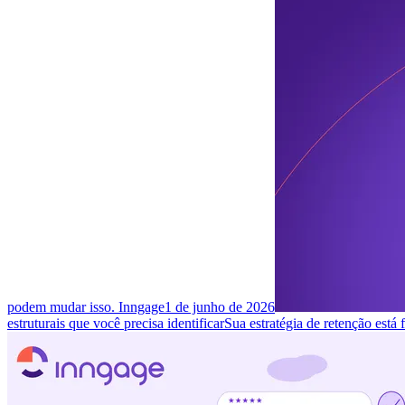
podem mudar isso. Inngage
1 de junho de 2026
estruturais que você precisa identificar
Sua estratégia de retenção está