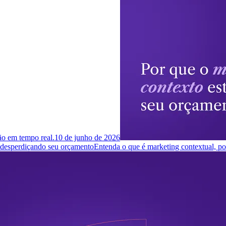
ção em tempo real.
10 de junho de 2026
á desperdiçando seu orçamento
Entenda o que é marketing contextual, p