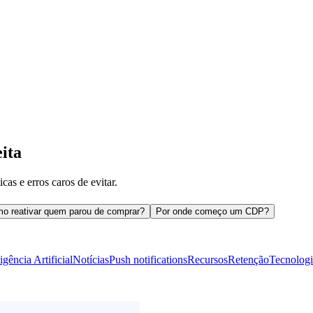
ita
cas e erros caros de evitar.
o reativar quem parou de comprar?
Por onde começo um CDP?
ligência Artificial
Notícias
Push notifications
Recursos
Retenção
Tecnologi