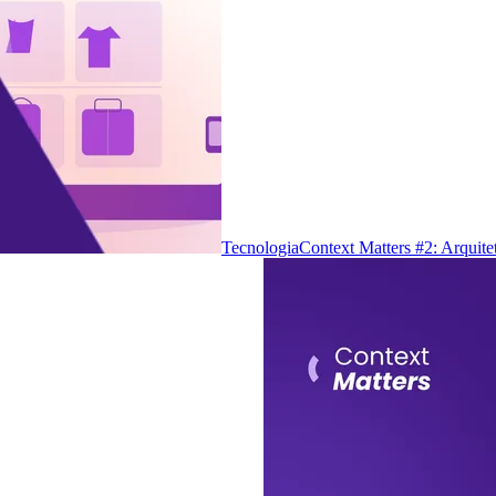
Tecnologia
Context Matters #2: Arquite