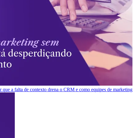
or que a falta de contexto drena o CRM e como equipes de marketing