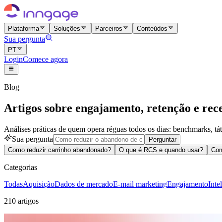
Plataforma
Soluções
Parceiros
Conteúdos
Sua pergunta
PT
Login
Comece agora
Blog
Artigos sobre engajamento, retenção e rece
Análises práticas de quem opera réguas todos os dias: benchmarks, táti
Sua pergunta
Perguntar
Como reduzir carrinho abandonado?
O que é RCS e quando usar?
Com
Categorias
Todas
Aquisição
Dados de mercado
E-mail marketing
Engajamento
Inte
210 artigos