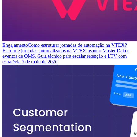
Engajamento
Como estruturar jornadas de automação na VTEX?
Estruture jornadas automatizadas na VTEX usando Master Data e
eventos de OMS. Guia técnico para escalar retenção e LTV com
estratégia.
5 de maio de 2026