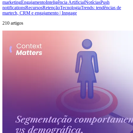
marketing
Engajamento
Inteligência Artificial
Notícias
Push
notifications
Recursos
Retenção
Tecnologia
Trends: tendências de
martech, CRM e engajamento | Inngage
210 artigos