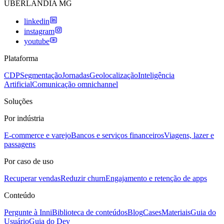
UBERLANDIA MG
linkedin
instagram
youtube
Plataforma
CDP
Segmentação
Jornadas
Geolocalização
Inteligência
Artificial
Comunicação omnichannel
Soluções
Por indústria
E-commerce e varejo
Bancos e serviços financeiros
Viagens, lazer e
passagens
Por caso de uso
Recuperar vendas
Reduzir churn
Engajamento e retenção de apps
Conteúdo
Pergunte à Inni
Biblioteca de conteúdos
Blog
Cases
Materiais
Guia do
Usuário
Guia do Dev