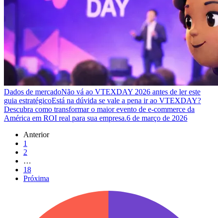
Dados de mercado
Não vá ao VTEXDAY 2026 antes de ler este
guia estratégico
Está na dúvida se vale a pena ir ao VTEXDAY?
Descubra como transformar o maior evento de e-commerce da
América em ROI real para sua empresa.
6 de março de 2026
Anterior
1
2
…
18
Próxima