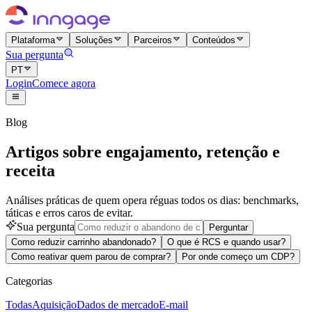
Plataforma
Soluções
Parceiros
Conteúdos
Sua pergunta
PT
Login
Comece agora
Blog
Artigos sobre engajamento, retenção e
receita
Análises práticas de quem opera réguas todos os dias: benchmarks,
táticas e erros caros de evitar.
Sua pergunta
Perguntar
Como reduzir carrinho abandonado?
O que é RCS e quando usar?
Como reativar quem parou de comprar?
Por onde começo um CDP?
Categorias
Todas
Aquisição
Dados de mercado
E-mail