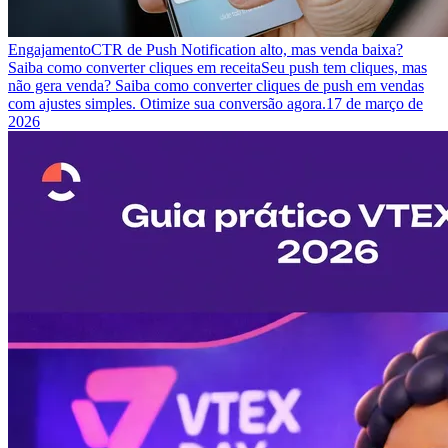
Engajamento
CTR de Push Notification alto, mas venda baixa?
Saiba como converter cliques em receita
Seu push tem cliques, mas
não gera venda? Saiba como converter cliques de push em vendas
com ajustes simples. Otimize sua conversão agora.
17 de março de
2026