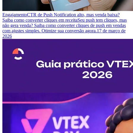
Engajamento
CTR de Push Notification alto, mas venda baixa?
Saiba como converter cliques em receita
Seu push tem cliques, mas
não gera venda? Saiba como converter cliques de push em vendas
com ajustes simples. Otimize sua conversão agora.
17 de março de
2026