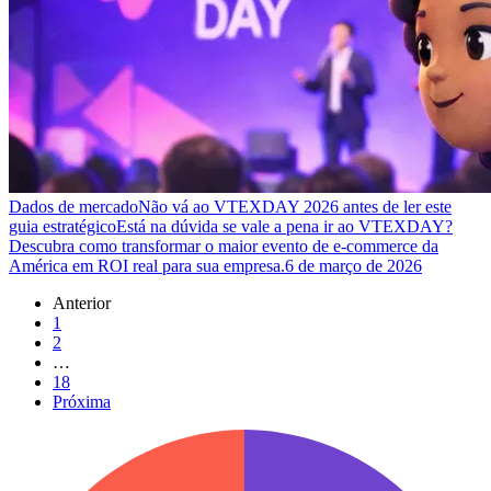
Dados de mercado
Não vá ao VTEXDAY 2026 antes de ler este
guia estratégico
Está na dúvida se vale a pena ir ao VTEXDAY?
Descubra como transformar o maior evento de e-commerce da
América em ROI real para sua empresa.
6 de março de 2026
Anterior
1
2
…
18
Próxima