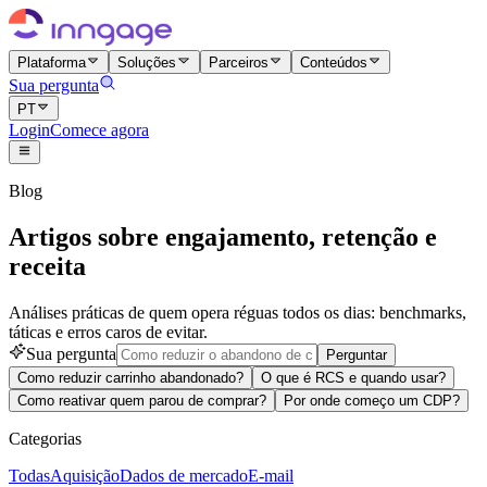
Plataforma
Soluções
Parceiros
Conteúdos
Sua pergunta
PT
Login
Comece agora
Blog
Artigos sobre engajamento, retenção e
receita
Análises práticas de quem opera réguas todos os dias: benchmarks,
táticas e erros caros de evitar.
Sua pergunta
Perguntar
Como reduzir carrinho abandonado?
O que é RCS e quando usar?
Como reativar quem parou de comprar?
Por onde começo um CDP?
Categorias
Todas
Aquisição
Dados de mercado
E-mail