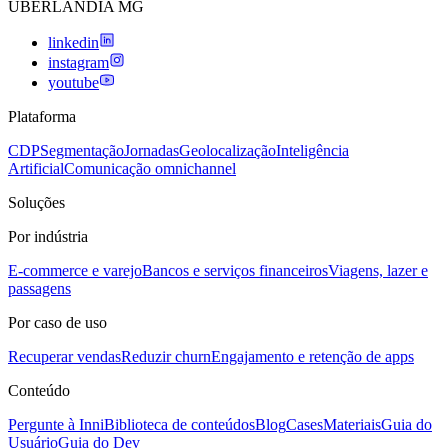
UBERLANDIA MG
linkedin
instagram
youtube
Plataforma
CDP
Segmentação
Jornadas
Geolocalização
Inteligência
Artificial
Comunicação omnichannel
Soluções
Por indústria
E-commerce e varejo
Bancos e serviços financeiros
Viagens, lazer e
passagens
Por caso de uso
Recuperar vendas
Reduzir churn
Engajamento e retenção de apps
Conteúdo
Pergunte à Inni
Biblioteca de conteúdos
Blog
Cases
Materiais
Guia do
Usuário
Guia do Dev