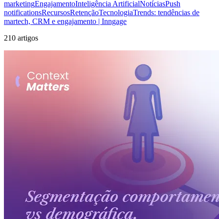
marketing
Engajamento
Inteligência Artificial
Notícias
Push
notifications
Recursos
Retenção
Tecnologia
Trends: tendências de
martech, CRM e engajamento | Inngage
210 artigos