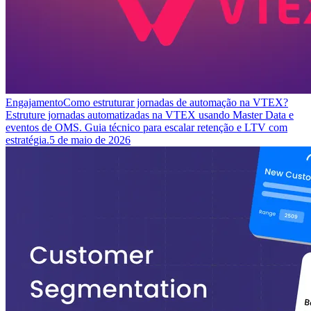
Engajamento
Como estruturar jornadas de automação na VTEX?
Estruture jornadas automatizadas na VTEX usando Master Data e
eventos de OMS. Guia técnico para escalar retenção e LTV com
estratégia.
5 de maio de 2026