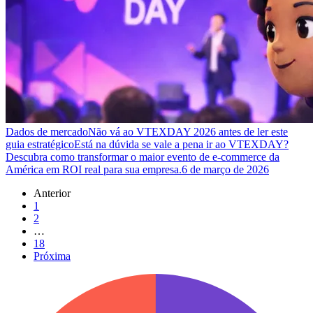
Dados de mercado
Não vá ao VTEXDAY 2026 antes de ler este
guia estratégico
Está na dúvida se vale a pena ir ao VTEXDAY?
Descubra como transformar o maior evento de e-commerce da
América em ROI real para sua empresa.
6 de março de 2026
Anterior
1
2
…
18
Próxima