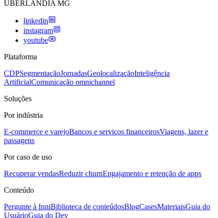
UBERLANDIA MG
linkedin
instagram
youtube
Plataforma
CDP
Segmentação
Jornadas
Geolocalização
Inteligência
Artificial
Comunicação omnichannel
Soluções
Por indústria
E-commerce e varejo
Bancos e serviços financeiros
Viagens, lazer e
passagens
Por caso de uso
Recuperar vendas
Reduzir churn
Engajamento e retenção de apps
Conteúdo
Pergunte à Inni
Biblioteca de conteúdos
Blog
Cases
Materiais
Guia do
Usuário
Guia do Dev