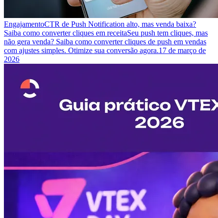
Engajamento
CTR de Push Notification alto, mas venda baixa?
Saiba como converter cliques em receita
Seu push tem cliques, mas
não gera venda? Saiba como converter cliques de push em vendas
com ajustes simples. Otimize sua conversão agora.
17 de março de
2026