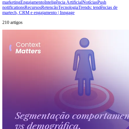
marketing
Engajamento
Inteligência Artificial
Notícias
Push
notifications
Recursos
Retenção
Tecnologia
Trends: tendências de
martech, CRM e engajamento | Inngage
210 artigos