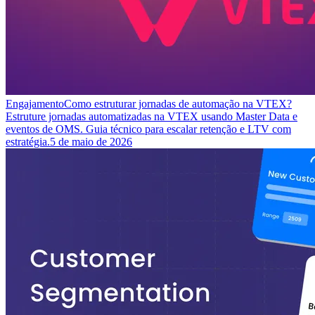
Engajamento
Como estruturar jornadas de automação na VTEX?
Estruture jornadas automatizadas na VTEX usando Master Data e
eventos de OMS. Guia técnico para escalar retenção e LTV com
estratégia.
5 de maio de 2026