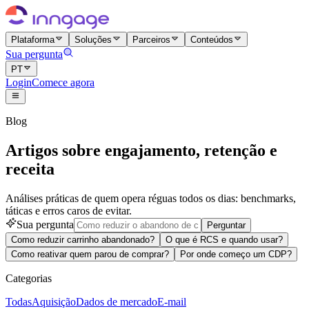
Plataforma
Soluções
Parceiros
Conteúdos
Sua pergunta
PT
Login
Comece agora
Blog
Artigos sobre engajamento, retenção e
receita
Análises práticas de quem opera réguas todos os dias: benchmarks,
táticas e erros caros de evitar.
Sua pergunta
Perguntar
Como reduzir carrinho abandonado?
O que é RCS e quando usar?
Como reativar quem parou de comprar?
Por onde começo um CDP?
Categorias
Todas
Aquisição
Dados de mercado
E-mail