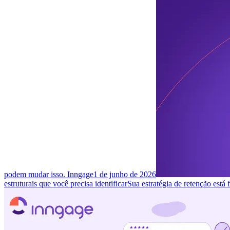
podem mudar isso. Inngage
1 de junho de 2026
estruturais que você precisa identificar
Sua estratégia de retenção está