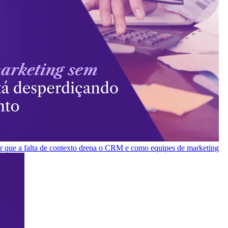
or que a falta de contexto drena o CRM e como equipes de marketing