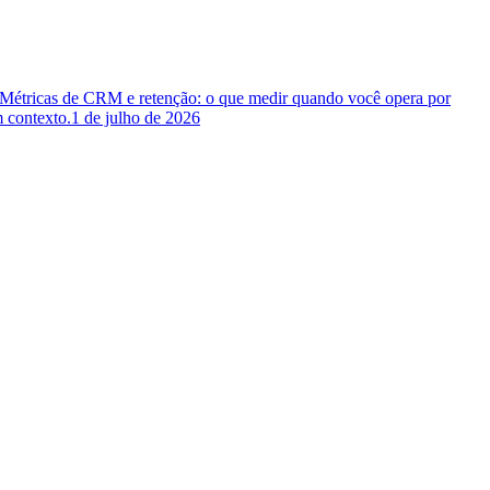
 Métricas de CRM e retenção: o que medir quando você opera por
 contexto.
1 de julho de 2026