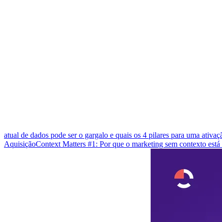
atual de dados pode ser o gargalo e quais os 4 pilares para uma ativa
Aquisição
Context Matters #1: Por que o marketing sem contexto est