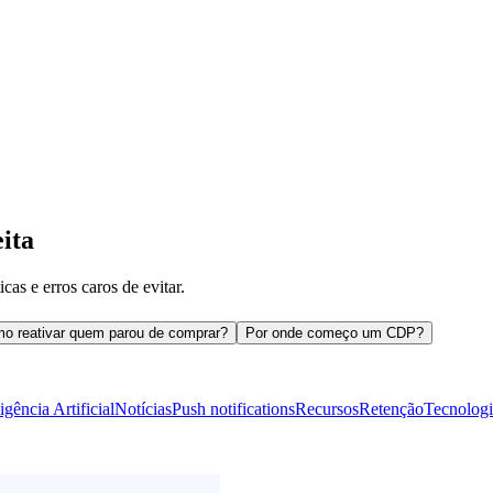
ita
cas e erros caros de evitar.
o reativar quem parou de comprar?
Por onde começo um CDP?
ligência Artificial
Notícias
Push notifications
Recursos
Retenção
Tecnologi