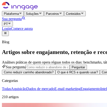
Plataforma
Soluções
Parceiros
Conteúdos
Sua pergunta
PT
Login
Comece agora
Blog
Artigos sobre engajamento, retenção e rece
Análises práticas de quem opera réguas todos os dias: benchmarks, táti
Sua pergunta
Perguntar
Como reduzir carrinho abandonado?
O que é RCS e quando usar?
Com
Categorias
Todas
Aquisição
Dados de mercado
E-mail marketing
Engajamento
Inte
210 artigos