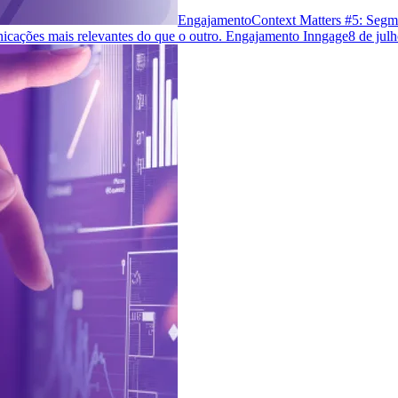
Engajamento
Context Matters #5: Segm
cações mais relevantes do que o outro. Engajamento Inngage
8 de jul