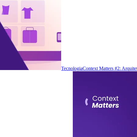
Tecnologia
Context Matters #2: Arquite