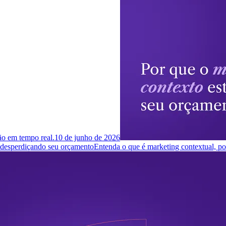
ção em tempo real.
10 de junho de 2026
á desperdiçando seu orçamento
Entenda o que é marketing contextual, p