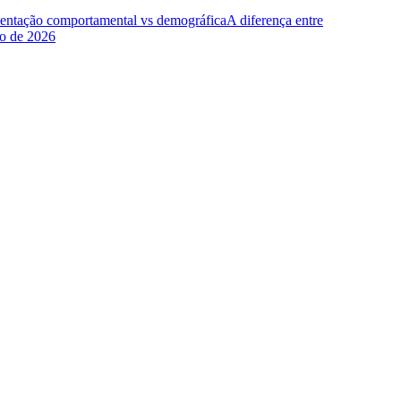
entação comportamental vs demográfica
A diferença entre
ho de 2026