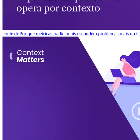
contexto
Por que métricas tradicionais escondem problemas reais no