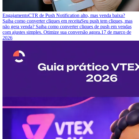
Engajamento
CTR de Push Notification alto, mas venda baixa?
Saiba como converter cliques em receita
Seu push tem cliques, mas
não gera venda? Saiba como converter cliques de push em vendas
com ajustes simples. Otimize sua conversão agora.
17 de março de
2026