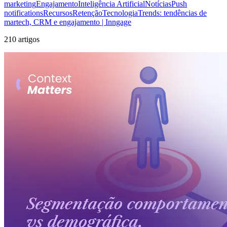
marketing
Engajamento
Inteligência Artificial
Notícias
Push
notifications
Recursos
Retenção
Tecnologia
Trends: tendências de
martech, CRM e engajamento | Inngage
210 artigos