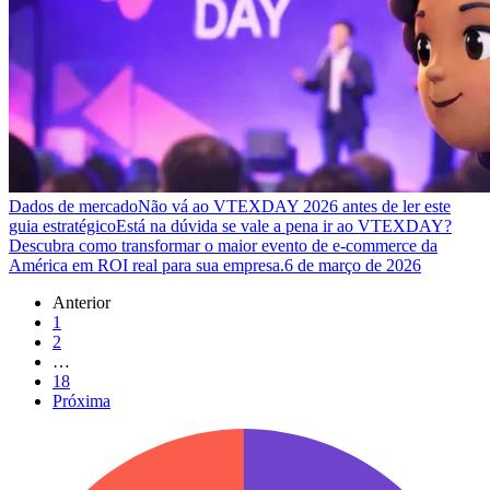
Dados de mercado
Não vá ao VTEXDAY 2026 antes de ler este
guia estratégico
Está na dúvida se vale a pena ir ao VTEXDAY?
Descubra como transformar o maior evento de e-commerce da
América em ROI real para sua empresa.
6 de março de 2026
Anterior
1
2
…
18
Próxima