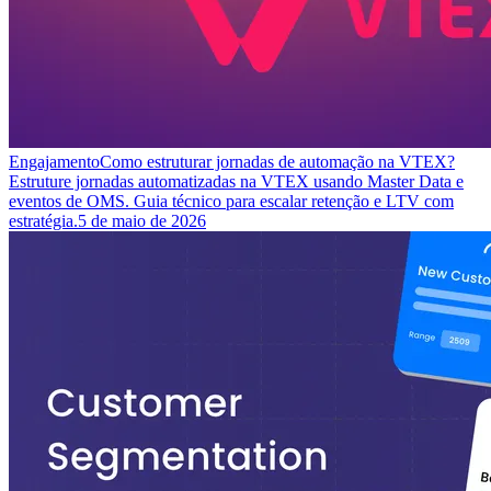
Engajamento
Como estruturar jornadas de automação na VTEX?
Estruture jornadas automatizadas na VTEX usando Master Data e
eventos de OMS. Guia técnico para escalar retenção e LTV com
estratégia.
5 de maio de 2026