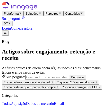
Plataforma
Soluções
Parceiros
Conteúdos
Sua pergunta
PT
Login
Comece agora
Blog
Artigos sobre engajamento, retenção e
receita
Análises práticas de quem opera réguas todos os dias: benchmarks,
táticas e erros caros de evitar.
Sua pergunta
Perguntar
Como reduzir carrinho abandonado?
O que é RCS e quando usar?
Como reativar quem parou de comprar?
Por onde começo um CDP?
Categorias
Todas
Aquisição
Dados de mercado
E-mail