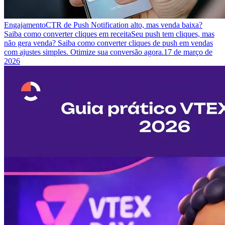
Engajamento
CTR de Push Notification alto, mas venda baixa?
Saiba como converter cliques em receita
Seu push tem cliques, mas
não gera venda? Saiba como converter cliques de push em vendas
com ajustes simples. Otimize sua conversão agora.
17 de março de
2026