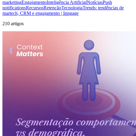
marketing
Engajamento
Inteligência Artificial
Notícias
Push
notifications
Recursos
Retenção
Tecnologia
Trends: tendências de
martech, CRM e engajamento | Inngage
210 artigos