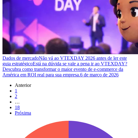
Dados de mercado
Não vá ao VTEXDAY 2026 antes de ler este
guia estratégico
Está na dúvida se vale a pena ir ao VTEXDAY?
Descubra como transformar o maior evento de e-commerce da
América em ROI real para sua empresa.
6 de março de 2026
Anterior
1
2
…
18
Próxima