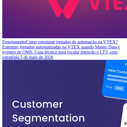
Engajamento
Como estruturar jornadas de automação na VTEX?
Estruture jornadas automatizadas na VTEX usando Master Data e
eventos de OMS. Guia técnico para escalar retenção e LTV com
estratégia.
5 de maio de 2026