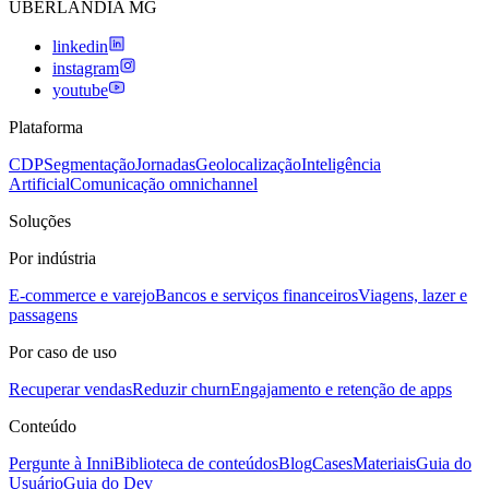
UBERLANDIA MG
linkedin
instagram
youtube
Plataforma
CDP
Segmentação
Jornadas
Geolocalização
Inteligência
Artificial
Comunicação omnichannel
Soluções
Por indústria
E-commerce e varejo
Bancos e serviços financeiros
Viagens, lazer e
passagens
Por caso de uso
Recuperar vendas
Reduzir churn
Engajamento e retenção de apps
Conteúdo
Pergunte à Inni
Biblioteca de conteúdos
Blog
Cases
Materiais
Guia do
Usuário
Guia do Dev