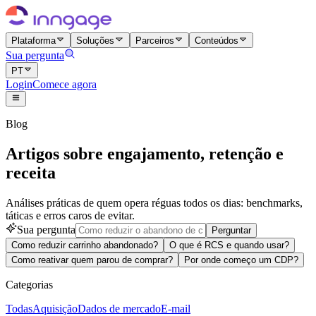
Plataforma
Soluções
Parceiros
Conteúdos
Sua pergunta
PT
Login
Comece agora
Blog
Artigos sobre engajamento, retenção e
receita
Análises práticas de quem opera réguas todos os dias: benchmarks,
táticas e erros caros de evitar.
Sua pergunta
Perguntar
Como reduzir carrinho abandonado?
O que é RCS e quando usar?
Como reativar quem parou de comprar?
Por onde começo um CDP?
Categorias
Todas
Aquisição
Dados de mercado
E-mail