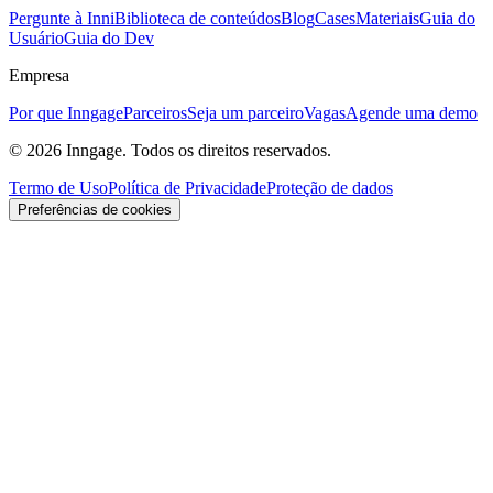
Pergunte à Inni
Biblioteca de conteúdos
Blog
Cases
Materiais
Guia do
Usuário
Guia do Dev
Empresa
Por que Inngage
Parceiros
Seja um parceiro
Vagas
Agende uma demo
© 2026 Inngage. Todos os direitos reservados.
Termo de Uso
Política de Privacidade
Proteção de dados
Preferências de cookies