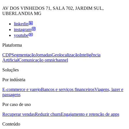
AV DOS VINHEDOS 71, SALA 702, JARDIM SUL,
UBERLANDIA MG
linkedin
instagram
youtube
Plataforma
CDP
Segmentação
Jornadas
Geolocalização
Inteligência
Artificial
Comunicação omnichannel
Soluções
Por indústria
E-commerce e varejo
Bancos e serviços financeiros
Viagens, lazer e
passagens
Por caso de uso
Recuperar vendas
Reduzir churn
Engajamento e retenção de apps
Conteúdo