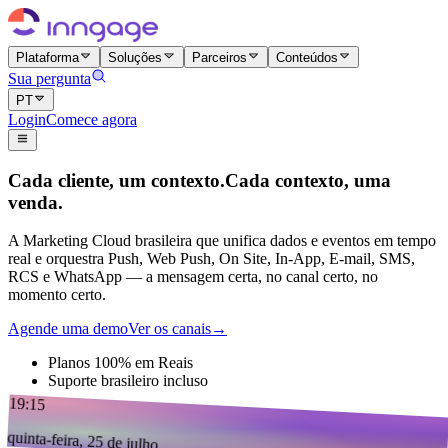
Plataforma
Soluções
Parceiros
Conteúdos
Sua pergunta
PT
Login
Comece agora
Cada cliente, um contexto.
Cada contexto, uma
venda.
A Marketing Cloud brasileira que unifica dados e eventos em tempo
real e orquestra Push, Web Push, On Site, In-App, E-mail, SMS,
RCS e WhatsApp — a mensagem certa, no canal certo, no
momento certo.
Agende uma demo
Ver os canais
→
Planos 100% em Reais
Suporte brasileiro incluso
19:15
quinta-feira, 25 de julho