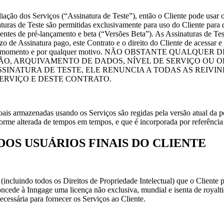
aliação dos Serviços (“Assinatura de Teste”), então o Cliente pode usa
uras de Teste são permitidas exclusivamente para uso do Cliente para d
tes de pré-lançamento e beta (“Versões Beta”). As Assinaturas de Test
 de Assinatura pago, este Contrato e o direito do Cliente de acessar e 
e a qualquer momento e por qualquer motivo. NÃO OBSTANTE Q
O, ARQUIVAMENTO DE DADOS, NÍVEL DE SERVIÇO OU O
SINATURA DE TESTE, ELE RENUNCIA A TODAS AS REIVINDI
ERVIÇO E DESTE CONTRATO.
ais armazenadas usando os Serviços são regidas pela versão atual da po
forme alterada de tempos em tempos, e que é incorporada por referênci
DOS USUÁRIOS FINAIS DO CLIENTE
ses (incluindo todos os Direitos de Propriedade Intelectual) que o Clien
ncede à Inngage uma licença não exclusiva, mundial e isenta de royalties 
cessária para fornecer os Serviços ao Cliente.