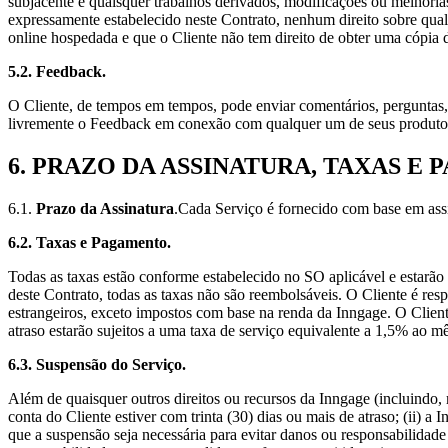
subjacente e quaisquer trabalhos derivados, modificações ou melhori
expressamente estabelecido neste Contrato, nenhum direito sobre qua
online hospedada e que o Cliente não tem direito de obter uma cópia
5.2. Feedback.
O Cliente, de tempos em tempos, pode enviar comentários, perguntas,
livremente o Feedback em conexão com qualquer um de seus produtos
6. PRAZO DA ASSINATURA, TAXAS E
6.1.
Prazo da Assinatura
.Cada Serviço é fornecido com base em ass
6.2. Taxas e Pagamento.
Todas as taxas estão conforme estabelecido no SO aplicável e estarão
deste Contrato, todas as taxas não são reembolsáveis. O Cliente é re
estrangeiros, exceto impostos com base na renda da Inngage. O Clie
atraso estarão sujeitos a uma taxa de serviço equivalente a 1,5% ao m
6.3. Suspensão do Serviço.
Além de quaisquer outros direitos ou recursos da Inngage (incluindo, m
conta do Cliente estiver com trinta (30) dias ou mais de atraso; (ii) 
que a suspensão seja necessária para evitar danos ou responsabilidade 