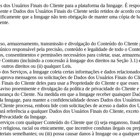
dos Usuários Finais do Cliente para a plataforma da Inngage. É respon
ente e Dados dos Usuários Finais do Cliente serão retidos de acordo co
ecificamente que a Inngage não tem obrigação de manter uma cópia de 
ente.
, uso, armazenamento, transmissão e divulgação do Conteúdo do Cliente
 o único responsável pela precisão, conteúdo e legalidade de todo o Con
tos, consentimentos e permissões necessários para coletar, usar, armazen
 Contrato (incluindo a concessão à Inngage dos direitos na Seção 3.1) 
outros direitos ou (ii) qualquer Leis.
dos Serviços, a Inngage coleta certas informações e dados relacionados
aprova mensagens ou solicitações de Dados dos Usuários Finais do Clien
 Finais do Cliente deles para usar a Propriedade do Cliente e que esse
iso proeminente e divulgação da política de privacidade do Cliente e in
segurança do Cliente. Na medida em que a Inngage receber quaisquer Dad
 da Inngage, para manter a confidencialidade desses Dados dos Usuários
Cliente processa, embora lide com solicitações de acesso a dados dos U
fará referência a qualquer Dados dos Usuários Finais do Cliente, exceto
e Privacidade da Inngage.
erviços com qualquer Conteúdo do Cliente que (i) seja enganoso, fraudu
 religiosa, racial ou etnicamente, que incentive condutas ilegais ou pre
teriais semelhantes; ou (iii) possa causar danos à Inngage ou a qualquer 