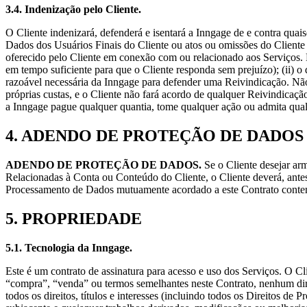
3.4. Indenização pelo Cliente.
O Cliente indenizará, defenderá e isentará a Inngage de e contra qua
Dados dos Usuários Finais do Cliente ou atos ou omissões do Cliente
oferecido pelo Cliente em conexão com ou relacionado aos Serviços. Es
em tempo suficiente para que o Cliente responda sem prejuízo); (ii) o di
razoável necessária da Inngage para defender uma Reivindicação. Não 
próprias custas, e o Cliente não fará acordo de qualquer Reivindicaç
a Inngage pague qualquer quantia, tome qualquer ação ou admita qual
4. ADENDO DE PROTEÇÃO DE DADOS
ADENDO DE PROTEÇÃO DE DADOS.
Se o Cliente desejar ar
Relacionadas à Conta ou Conteúdo do Cliente, o Cliente deverá, ant
Processamento de Dados mutuamente acordado a este Contrato conten
5. PROPRIEDADE
5.1. Tecnologia da Inngage.
Este é um contrato de assinatura para acesso e uso dos Serviços. O C
“compra”, “venda” ou termos semelhantes neste Contrato, nenhum dire
todos os direitos, títulos e interesses (incluindo todos os Direitos d