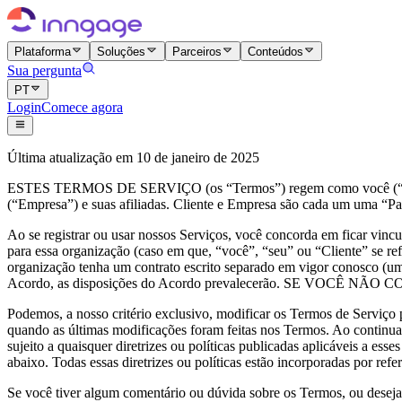
Plataforma
Soluções
Parceiros
Conteúdos
Sua pergunta
PT
Login
Comece agora
Última atualização em 10 de janeiro de 2025
ESTES TERMOS DE SERVIÇO (os “Termos”) regem como você (“Client
(“Empresa”) e suas afiliadas. Cliente e Empresa são cada um uma “Par
Ao se registrar ou usar nossos Serviços, você concorda em ficar vi
para essa organização (caso em que, “você”, “seu” ou “Cliente” se re
organização tenha um contrato escrito separado em vigor conosco (u
Acordo, as disposições do Acordo prevalecerão. SE V
Podemos, a nosso critério exclusivo, modificar os Termos de Serviço
quando as últimas modificações foram feitas nos Termos. Ao continuar
sujeito a quaisquer diretrizes ou políticas publicadas aplicáveis a e
abaixo. Todas essas diretrizes ou políticas estão incorporadas por refe
Se você tiver algum comentário ou dúvida sobre os Termos, ou deseja