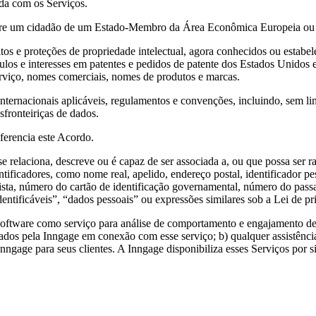
da com os Serviços.
sobre um cidadão de um Estado-Membro da Área Econômica Europeia ou 
eitos e proteções de propriedade intelectual, agora conhecidos ou estab
 títulos e interesses em patentes e pedidos de patente dos Estados Unidos
 serviço, nomes comerciais, nomes de produtos e marcas.
s e internacionais aplicáveis, regulamentos e convenções, incluindo, sem 
sfronteiriças de dados.
erencia este Acordo.
se relaciona, descreve ou é capaz de ser associada a, ou que possa ser 
dentificadores, como nome real, apelido, endereço postal, identificador pe
sta, número do cartão de identificação governamental, número do passap
ntificáveis”, “dados pessoais” ou expressões similares sob a Lei de pr
de software como serviço para análise de comportamento e engajamento d
os pela Inngage em conexão com esse serviço; b) qualquer assistência
Inngage para seus clientes. A Inngage disponibiliza esses Serviços por s