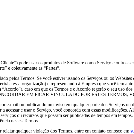
e”) pode usar os produtos de Software como Serviço e outros serv
te” e coletivamente as “Partes”.
nculado pelos Termos. Se você estiver usando os Serviços ou os Websi
ferirá a essa organização) e representando à Empresa que você tem aut
m “Acordo”), caso em que os Termos e o Acordo regerão o seu uso dos S
OCÊ NÃO CONCORDAR EM FICAR VINCULADO POR ESTES TERMOS
 por e-mail ou publicando um aviso em qualquer parte dos Serviços ou 
 a acessar e usar o Serviço, você concorda com essas modificações. Alé
sses serviços ou recursos que possam ser publicadas de tempos em tempos
rência nestes Termos.
r relatar qualquer violação dos Termos, entre em contato conosco em
s