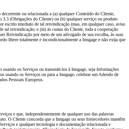
o decorrente ou relacionada a (a) qualquer Conteúdo do Cliente,
 3.3 (Obrigações do Cliente) ou (b) qualquer serviço ou produto
or escrito imediato de tal reivindicação (mas, em qualquer caso, aviso
e tal reivindicação; e (iii) às custas do Cliente, toda a cooperação
lquer Reivindicação por meio de um advogado de sua escolha, às suas
ordo libere totalmente e incondicionalmente a Inngage e não exija que
s usando os Serviços ou transmiti-los à Inngage, seja Informações
eus usando os Serviços ou para a Inngage, celebrar um Adendo de
ados Pessoais Europeus.
Serviços e que, independentemente de qualquer uso das palavras
trato. O Cliente concorda que a Inngage ou seus fornecedores mantêm
de Serviços e qualquer tecnologia e documentação relacionada e