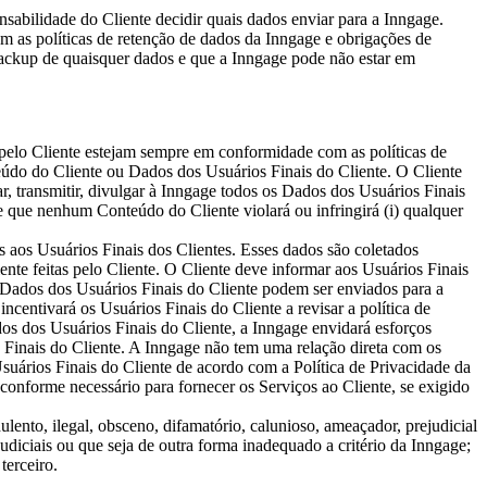
sabilidade do Cliente decidir quais dados enviar para a Inngage.
m as políticas de retenção de dados da Inngage e obrigações de
backup de quaisquer dados e que a Inngage pode não estar em
 pelo Cliente estejam sempre em conformidade com as políticas de
teúdo do Cliente ou Dados dos Usuários Finais do Cliente. O Cliente
ar, transmitir, divulgar à Inngage todos os Dados dos Usuários Finais
e que nenhum Conteúdo do Cliente violará ou infringirá (i) qualquer
 aos Usuários Finais dos Clientes. Esses dados são coletados
te feitas pelo Cliente. O Cliente deve informar aos Usuários Finais
s Dados dos Usuários Finais do Cliente podem ser enviados para a
centivará os Usuários Finais do Cliente a revisar a política de
os dos Usuários Finais do Cliente, a Inngage envidará esforços
 Finais do Cliente. A Inngage não tem uma relação direta com os
suários Finais do Cliente de acordo com a Política de Privacidade da
 conforme necessário para fornecer os Serviços ao Cliente, se exigido
lento, ilegal, obsceno, difamatório, calunioso, ameaçador, prejudicial
judiciais ou que seja de outra forma inadequado a critério da Inngage;
terceiro.