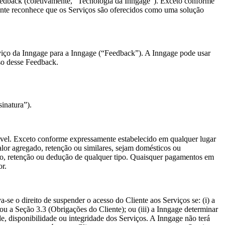
Feedback (coletivamente, “Tecnologia da Inngage”). Exceto conforme
iente reconhece que os Serviços são oferecidos como uma solução
rviço da Inngage para a Inngage (“Feedback”). A Inngage pode usar
so desse Feedback.
inatura”).
cável. Exceto conforme expressamente estabelecido em qualquer lugar
alor agregado, retenção ou similares, sejam domésticos ou
ão, retenção ou dedução de qualquer tipo. Quaisquer pagamentos em
or.
-se o direito de suspender o acesso do Cliente aos Serviços se: (i) a
 ou a Seção 3.3 (Obrigações do Cliente); ou (iii) a Inngage determinar
ade, disponibilidade ou integridade dos Serviços. A Inngage não terá