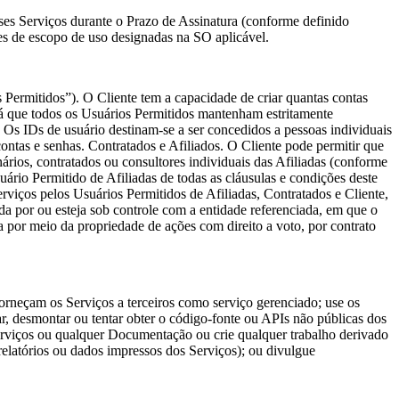
ses Serviços durante o Prazo de Assinatura (conforme definido
es de escopo de uso designadas na SO aplicável.
s Permitidos”). O Cliente tem a capacidade de criar quantas contas
rá que todos os Usuários Permitidos mantenham estritamente
 Os IDs de usuário destinam-se a ser concedidos a pessoas individuais
ntas e senhas. Contratados e Afiliados. O Cliente pode permitir que
rios, contratados ou consultores individuais das Afiliadas (conforme
io Permitido de Afiliadas de todas as cláusulas e condições deste
rviços pelos Usuários Permitidos de Afiliadas, Contratados e Cliente,
ada por ou esteja sob controle com a entidade referenciada, em que o
eja por meio da propriedade de ações com direito a voto, por contrato
forneçam os Serviços a terceiros como serviço gerenciado; use os
r, desmontar ou tentar obter o código-fonte ou APIs não públicas dos
Serviços ou qualquer Documentação ou crie qualquer trabalho derivado
relatórios ou dados impressos dos Serviços); ou divulgue