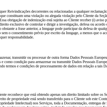
isquer Reivindicações decorrentes ou relacionadas a qualquer reclamaçã
 que constituam uma violação ou alegada violação pelo Cliente da Seção
sa obrigação de indenização está sujeita ao Cliente receber (i) aviso p
reito exclusivo de controlar e dirigir a investigação, defesa ou acordo d
obstante a frase anterior, a Inngage pode participar da defesa de qua
ão sem o consentimento prévio por escrito da Inngage, a menos que o ac
quer responsabilidade.
mazenar, transmitir ou processar de outra forma Dados Pessoais Europeu
es e como condição para armazenar ou transmitir Dados Pessoais Europ
do termos e condições de processamento de dados em relação a tais D
liente reconhece que está obtendo apenas um direito limitado sobre os 
ito de propriedade está sendo transferido para o Cliente sob este Con
e Propriedade Intelectual) nos Serviços, toda a Documentação, entregas 