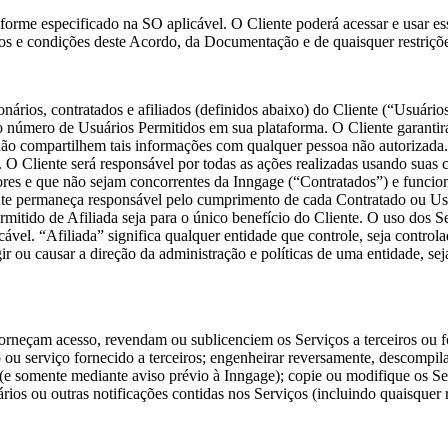
forme especificado na SO aplicável. O Cliente poderá acessar e usar es
os e condições deste Acordo, da Documentação e de quaisquer restriçõ
nários, contratados e afiliados (definidos abaixo) do Cliente (“Usuário
 o número de Usuários Permitidos em sua plataforma. O Cliente garanti
 não compartilhem tais informações com qualquer pessoa não autorizada.
 Cliente será responsável por todas as ações realizadas usando suas co
es e que não sejam concorrentes da Inngage (“Contratados”) e funcioná
te permaneça responsável pelo cumprimento de cada Contratado ou Usuár
itido de Afiliada seja para o único benefício do Cliente. O uso dos Se
cável. “Afiliada” significa qualquer entidade que controle, seja control
igir ou causar a direção da administração e políticas de uma entidade, s
 forneçam acesso, revendam ou sublicenciem os Serviços a terceiros ou 
 ou serviço fornecido a terceiros; engenheirar reversamente, descompila
l (e somente mediante aviso prévio à Inngage); copie ou modifique os 
ios ou outras notificações contidas nos Serviços (incluindo quaisquer 