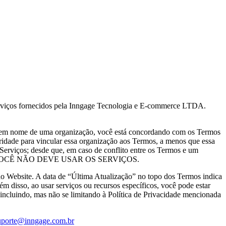
iços fornecidos pela Inngage Tecnologia e E-commerce LTDA.
tes em nome de uma organização, você está concordando com os Termos
oridade para vincular essa organização aos Termos, a menos que essa
erviços; desde que, em caso de conflito entre os Termos e um
, VOCÊ NÃO DEVE USAR OS SERVIÇOS.
do Website. A data de “Última Atualização” no topo dos Termos indica
m disso, ao usar serviços ou recursos específicos, você pode estar
, incluindo, mas não se limitando à Política de Privacidade mencionada
uporte@inngage.com.br