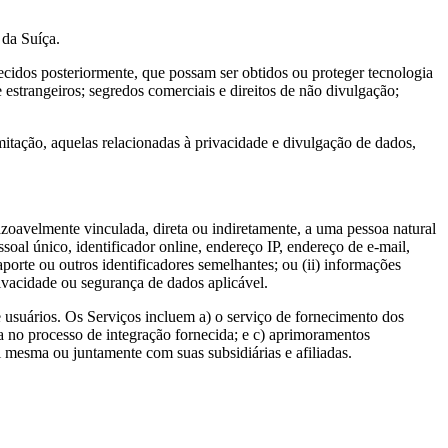
da Suíça.
elecidos posteriormente, que possam ser obtidos ou proteger tecnologia
 e estrangeiros; segredos comerciais e direitos de não divulgação;
limitação, aquelas relacionadas à privacidade e divulgação de dados,
razoavelmente vinculada, direta ou indiretamente, a uma pessoa natural
ssoal único, identificador online, endereço IP, endereço de e-mail,
orte ou outros identificadores semelhantes; ou (ii) informações
ivacidade ou segurança de dados aplicável.
e usuários. Os Serviços incluem a) o serviço de fornecimento dos
 no processo de integração fornecida; e c) aprimoramentos
i mesma ou juntamente com suas subsidiárias e afiliadas.