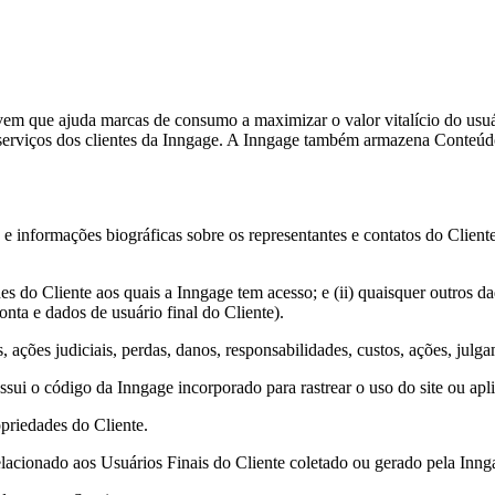
vem que ajuda marcas de consumo a maximizar o valor vitalício do usuá
e serviços dos clientes da Inngage. A Inngage também armazena Conteúd
e informações biográficas sobre os representantes e contatos do Cliente
s do Cliente aos quais a Inngage tem acesso; e (ii) quaisquer outros d
nta e dados de usuário final do Cliente).
 ações judiciais, perdas, danos, responsabilidades, custos, ações, julg
ssui o código da Inngage incorporado para rastrear o uso do site ou apl
opriedades do Cliente.
elacionado aos Usuários Finais do Cliente coletado ou gerado pela Inn