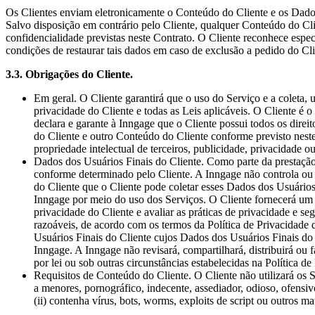
Os Clientes enviam eletronicamente o Conteúdo do Cliente e os Dados 
Salvo disposição em contrário pelo Cliente, qualquer Conteúdo do Cli
confidencialidade previstas neste Contrato. O Cliente reconhece esp
condições de restaurar tais dados em caso de exclusão a pedido do Cli
3.3. Obrigações do Cliente.
Em geral. O Cliente garantirá que o uso do Serviço e a coleta
privacidade do Cliente e todas as Leis aplicáveis. O Cliente é
declara e garante à Inngage que o Cliente possui todos os direi
do Cliente e outro Conteúdo do Cliente conforme previsto neste
propriedade intelectual de terceiros, publicidade, privacidade ou 
Dados dos Usuários Finais do Cliente. Como parte da prestação 
conforme determinado pelo Cliente. A Inngage não controla ou 
do Cliente que o Cliente pode coletar esses Dados dos Usuários
Inngage por meio do uso dos Serviços. O Cliente fornecerá um av
privacidade do Cliente e avaliar as práticas de privacidade e 
razoáveis, de acordo com os termos da Política de Privacidade
Usuários Finais do Cliente cujos Dados dos Usuários Finais do 
Inngage. A Inngage não revisará, compartilhará, distribuirá ou 
por lei ou sob outras circunstâncias estabelecidas na Política d
Requisitos de Conteúdo do Cliente. O Cliente não utilizará os S
a menores, pornográfico, indecente, assediador, odioso, ofensivo
(ii) contenha vírus, bots, worms, exploits de script ou outros ma