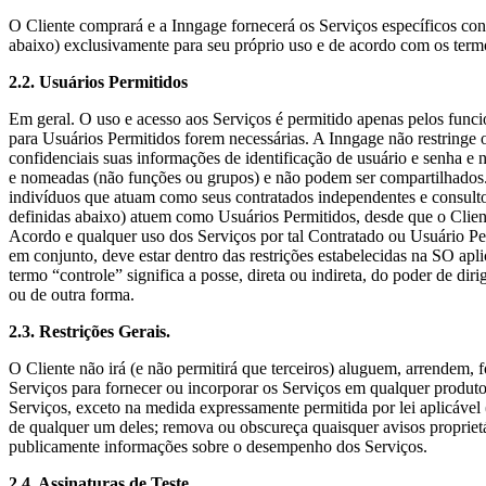
O Cliente comprará e a Inngage fornecerá os Serviços específicos con
abaixo) exclusivamente para seu próprio uso e de acordo com os term
2.2. Usuários Permitidos
Em geral. O uso e acesso aos Serviços é permitido apenas pelos funcio
para Usuários Permitidos forem necessárias. A Inngage não restringe
confidenciais suas informações de identificação de usuário e senha e
e nomeadas (não funções ou grupos) e não podem ser compartilhados. O
indivíduos que atuam como seus contratados independentes e consultor
definidas abaixo) atuem como Usuários Permitidos, desde que o Clien
Acordo e qualquer uso dos Serviços por tal Contratado ou Usuário Perm
em conjunto, deve estar dentro das restrições estabelecidas na SO apli
termo “controle” significa a posse, direta ou indireta, do poder de dir
ou de outra forma.
2.3. Restrições Gerais.
O Cliente não irá (e não permitirá que terceiros) aluguem, arrendem,
Serviços para fornecer ou incorporar os Serviços em qualquer produto
Serviços, exceto na medida expressamente permitida por lei aplicáve
de qualquer um deles; remova ou obscureça quaisquer avisos proprietár
publicamente informações sobre o desempenho dos Serviços.
2.4. Assinaturas de Teste.