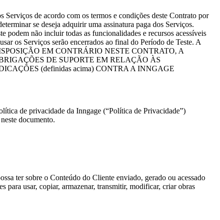
r os Serviços de acordo com os termos e condições deste Contrato por
eterminar se deseja adquirir uma assinatura paga dos Serviços.
e podem não incluir todas as funcionalidades e recursos acessíveis
usar os Serviços serão encerrados ao final do Período de Teste. A
UALQUER DISPOSIÇÃO EM CONTRÁRIO NESTE CONTRATO, A
BRIGAÇÕES DE SUPORTE EM RELAÇÃO ÀS
CAÇÕES (definidas acima) CONTRA A INNGAGE
lítica de privacidade da Inngage (“Política de Privacidade”)
a neste documento.
te possa ter sobre o Conteúdo do Cliente enviado, gerado ou acessado
para usar, copiar, armazenar, transmitir, modificar, criar obras