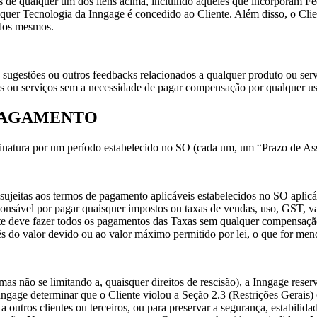
as de qualquer um dos itens acima, incluindo aqueles que incorporam 
lquer Tecnologia da Inngage é concedido ao Cliente. Além disso, o Cl
 dos mesmos.
 sugestões ou outros feedbacks relacionados a qualquer produto ou se
 ou serviços sem a necessidade de pagar compensação por qualquer u
 PAGAMENTO
inatura por um período estabelecido no SO (cada um, um “Prazo de Ass
 sujeitas aos termos de pagamento aplicáveis estabelecidos no SO apli
sponsável por pagar quaisquer impostos ou taxas de vendas, uso, GST, v
nte deve fazer todos os pagamentos das Taxas sem qualquer compensaç
ês do valor devido ou ao valor máximo permitido por lei, o que for men
as não se limitando a, quaisquer direitos de rescisão), a Inngage reserva
a Inngage determinar que o Cliente violou a Seção 2.3 (Restrições Gerais)
a outros clientes ou terceiros, ou para preservar a segurança, estabilid