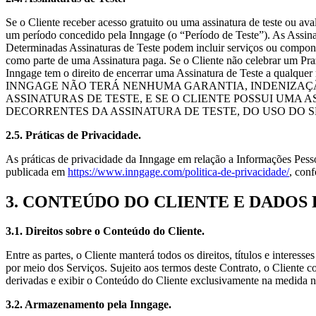
Se o Cliente receber acesso gratuito ou uma assinatura de teste ou av
um período concedido pela Inngage (o “Período de Teste”). As Assinat
Determinadas Assinaturas de Teste podem incluir serviços ou componen
como parte de uma Assinatura paga. Se o Cliente não celebrar um Prazo
Inngage tem o direito de encerrar uma Assinatura de Test
INNGAGE NÃO TERÁ NENHUMA GARANTIA, INDENIZAÇÃ
ASSINATURAS DE TESTE, E SE O CLIENTE POSSUI UMA AS
DECORRENTES DA ASSINATURA DE TESTE, DO USO DO S
2.5. Práticas de Privacidade.
As práticas de privacidade da Inngage em relação a Informações Pesso
publicada em
https://www.inngage.com/politica-de-privacidade/
, con
3. CONTEÚDO DO CLIENTE E DADOS 
3.1. Direitos sobre o Conteúdo do Cliente.
Entre as partes, o Cliente manterá todos os direitos, títulos e interes
por meio dos Serviços. Sujeito aos termos deste Contrato, o Cliente co
derivadas e exibir o Conteúdo do Cliente exclusivamente na medida ne
3.2. Armazenamento pela Inngage.