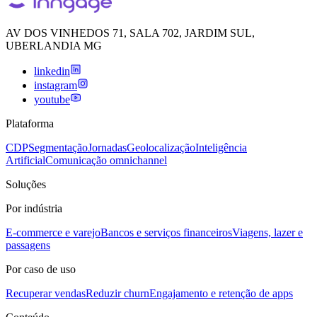
AV DOS VINHEDOS 71, SALA 702, JARDIM SUL,
UBERLANDIA MG
linkedin
instagram
youtube
Plataforma
CDP
Segmentação
Jornadas
Geolocalização
Inteligência
Artificial
Comunicação omnichannel
Soluções
Por indústria
E-commerce e varejo
Bancos e serviços financeiros
Viagens, lazer e
passagens
Por caso de uso
Recuperar vendas
Reduzir churn
Engajamento e retenção de apps