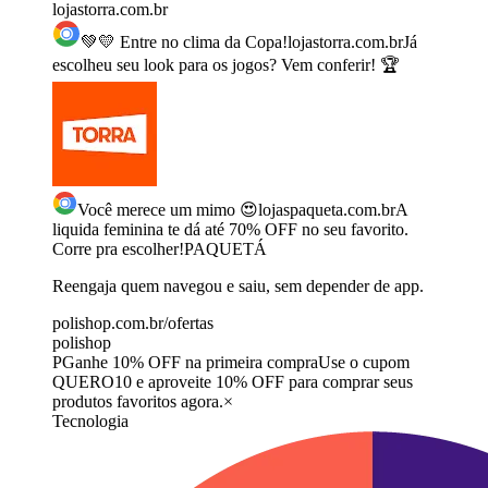
lojastorra.com.br
💚💛 Entre no clima da Copa!
lojastorra.com.br
Já
escolheu seu look para os jogos? Vem conferir! 🏆
Você merece um mimo 😍
lojaspaqueta.com.br
A
liquida feminina te dá até 70% OFF no seu favorito.
Corre pra escolher!
PAQUETÁ
Reengaja quem navegou e saiu, sem depender de app.
polishop.com.br/ofertas
polishop
P
Ganhe 10% OFF na primeira compra
Use o cupom
QUERO10 e aproveite 10% OFF para comprar seus
produtos favoritos agora.
×
Tecnologia