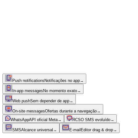
Push notifications
Notificações no app
→
In-app messages
No momento exato
→
Web push
Sem depender de app
→
On-site messages
Ofertas durante a navegação
→
WhatsApp
API oficial Meta
→
RCS
O SMS evoluído
→
SMS
Alcance universal
→
E-mail
Editor drag & drop
→