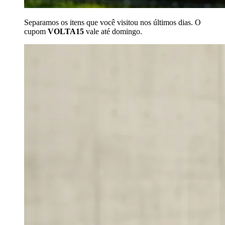
Separamos os itens que você visitou nos últimos dias. O
cupom
VOLTA15
vale até domingo.