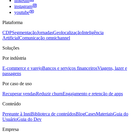
linkedin
instagram
youtube
Plataforma
CDP
Segmentação
Jornadas
Geolocalização
Inteligência
Artificial
Comunicação omnichannel
Soluções
Por indústria
E-commerce e varejo
Bancos e serviços financeiros
Viagens, lazer e
passagens
Por caso de uso
Recuperar vendas
Reduzir churn
Engajamento e retenção de apps
Conteúdo
Pergunte à Inni
Biblioteca de conteúdos
Blog
Cases
Materiais
Guia do
Usuário
Guia do Dev
Empresa