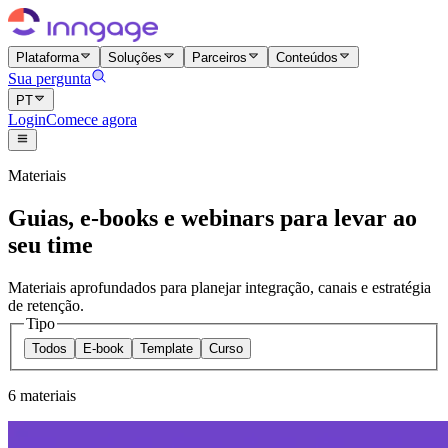
Plataforma
Soluções
Parceiros
Conteúdos
Sua pergunta
PT
Login
Comece agora
Materiais
Guias, e-books e webinars para levar ao
seu time
Materiais aprofundados para planejar integração, canais e estratégia
de retenção.
Tipo
Todos
E-book
Template
Curso
6 materiais