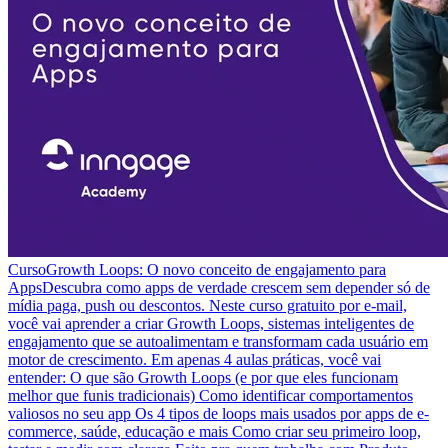
Curso
Growth Loops: O novo conceito de engajamento para
Apps
Descubra como apps de verdade crescem sem depender só de
mídia paga, push ou descontos. Neste curso gratuito por e-mail,
você vai aprender a criar Growth Loops, sistemas inteligentes de
engajamento que se autoalimentam e transformam cada usuário em
motor de crescimento. Em apenas 4 aulas práticas, você vai
entender: O que são Growth Loops (e por que eles funcionam
melhor que funis tradicionais) Como identificar comportamentos
valiosos no seu app Os 4 tipos de loops mais usados por apps de e-
commerce, saúde, educação e mais Como criar seu primeiro loop,