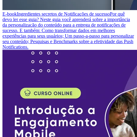
E-book
Ingredientes secretos de Notificações de sucesso
Por quê
devo ler esse guia? Neste guia você aprenderá sobre a importância
da personalização do conteúdo para a entrega de notificações de
sucesso. E também: Como transformar dados em melhores
experiências para seus usuários; Um passo-a-passo para personalizar
seu conteúdo; Pesquisas e Benchmarks sobre a efetividade das Push
Notifications.