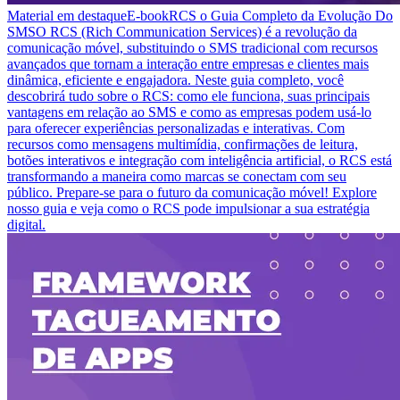
Material em destaque
E-book
RCS o Guia Completo da Evolução Do
SMS
O RCS (Rich Communication Services) é a revolução da
comunicação móvel, substituindo o SMS tradicional com recursos
avançados que tornam a interação entre empresas e clientes mais
dinâmica, eficiente e engajadora. Neste guia completo, você
descobrirá tudo sobre o RCS: como ele funciona, suas principais
vantagens em relação ao SMS e como as empresas podem usá-lo
para oferecer experiências personalizadas e interativas. Com
recursos como mensagens multimídia, confirmações de leitura,
botões interativos e integração com inteligência artificial, o RCS está
transformando a maneira como marcas se conectam com seu
público. Prepare-se para o futuro da comunicação móvel! Explore
nosso guia e veja como o RCS pode impulsionar a sua estratégia
digital.