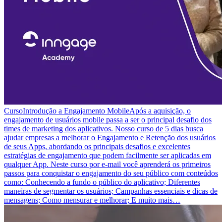
Curso
Introdução a Engajamento Mobile
Após a aquisição, o
engajamento de usuários mobile passa a ser o principal desafio dos
times de marketing dos aplicativos. Nosso curso de 5 dias busca
ajudar empresas a melhorar o Engajamento e Retenção dos usuários
de seus Apps, abordando os principais desafios e excelentes
estratégias de engajamento que podem facilmente ser aplicadas em
qualquer App. Neste curso por e-mail você aprenderá os primeiros
passos para conquistar o engajamento do seu público com conteúdos
como: Conhecendo a fundo o público do aplicativo; Diferentes
maneiras de segmentar os usuários; Campanhas essenciais e dicas de
mensagens; Como mensurar e melhorar; E muito mais…