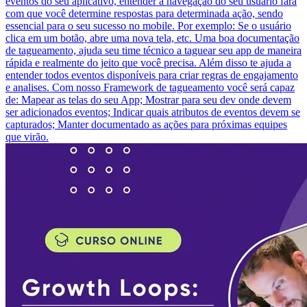
eventos do seu aplicativo, entender a navegação do seu usuário fará
com que você determine respostas para determinada ação, sendo
essencial para o seu sucesso no mobile. Por exemplo: Se o usuário
clica em um botão, abre uma nova tela, etc. Uma boa documentação
de tagueamento, ajuda seu time técnico a taguear seu app de maneira
rápida e realmente do jeito que você precisa. Além disso te ajuda a
entender todos eventos disponíveis para criar regras de engajamento
e analises. Com nosso Framework de tagueamento você será capaz
de: Mapear as telas do seu App; Mostrar para seu dev onde devem
ser adicionados eventos; Indicar quais atributos de eventos devem se
capturados; Manter documentado as ações para próximas equipes
que virão.