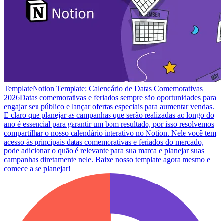
Template
Notion Template: Calendário de Datas Comemorativas
2026
Datas comemorativas e feriados sempre são oportunidades para
engajar seu público e lançar ofertas especiais para aumentar vendas.
E claro que planejar as campanhas que serão realizadas ao longo do
ano é essencial para garantir um bom resultado, por isso resolvemos
compartilhar o nosso calendário interativo no Notion. Nele você tem
acesso às principais datas comemorativas e feriados do mercado,
pode adicionar o quão é relevante para sua marca e planejar suas
campanhas diretamente nele. Baixe nosso template agora mesmo e
comece a se planejar!