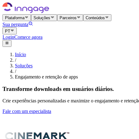
Plataforma
Soluções
Parceiros
Conteúdos
Sua pergunta
PT
Login
Comece agora
Início
/
Soluções
/
Engajamento e retenção de apps
Transforme downloads em usuários diários.
Crie experiências personalizadas e maximize o engajamento e retenç
Fale com um especialista