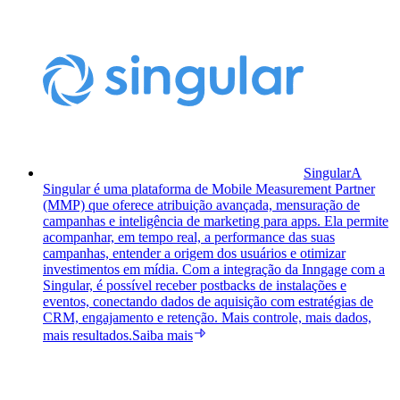
Singular
A
Singular é uma plataforma de Mobile Measurement Partner
(MMP) que oferece atribuição avançada, mensuração de
campanhas e inteligência de marketing para apps. Ela permite
acompanhar, em tempo real, a performance das suas
campanhas, entender a origem dos usuários e otimizar
investimentos em mídia. Com a integração da Inngage com a
Singular, é possível receber postbacks de instalações e
eventos, conectando dados de aquisição com estratégias de
CRM, engajamento e retenção. Mais controle, mais dados,
mais resultados.
Saiba mais