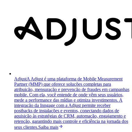
Adjust
A Adjust é uma plataforma de Mobile Measurement
Partner (MMP) que oferece soluções completas para
atribuição, mensuração e prevenção de fraudes em campanhas
mobile. Com ela, você entende de onde vêm seus usuários,
mede a performance das mídias e otimiza investimentos. A
integração da Inngage com a Adjust permite receber
postbacks de instalações e eventos, conectando dados de
aquisição às estratégias de CRM, automação, engajamento e
retenção, garantindo mais controle e eficiência na jornada dos
seus clientes.
Saiba mais