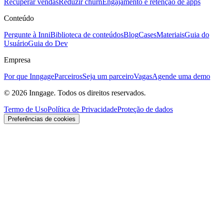
Recuperar vendas
Reduzir churn
Engajamento e retenção de apps
Conteúdo
Pergunte à Inni
Biblioteca de conteúdos
Blog
Cases
Materiais
Guia do
Usuário
Guia do Dev
Empresa
Por que Inngage
Parceiros
Seja um parceiro
Vagas
Agende uma demo
© 2026 Inngage. Todos os direitos reservados.
Termo de Uso
Política de Privacidade
Proteção de dados
Preferências de cookies