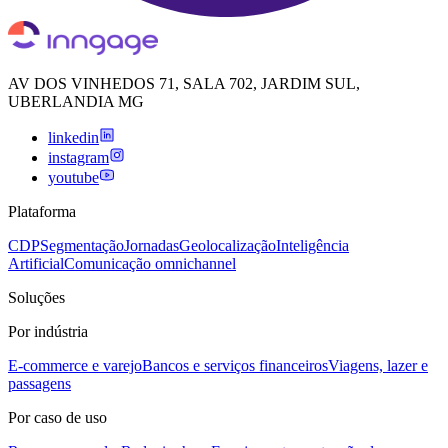
AV DOS VINHEDOS 71, SALA 702, JARDIM SUL,
UBERLANDIA MG
linkedin
instagram
youtube
Plataforma
CDP
Segmentação
Jornadas
Geolocalização
Inteligência
Artificial
Comunicação omnichannel
Soluções
Por indústria
E-commerce e varejo
Bancos e serviços financeiros
Viagens, lazer e
passagens
Por caso de uso