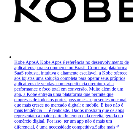
Kobe Apps
A Kobe Apps é referência no desenvolvimento de
aplicativos para e-commerce no Brasil. Com uma plataforma
SaaS robusta, intuitiva e altamente escalável, a Kobe oferece
aos lojistas uma solução completa para operar seus próprios
aplicativos de vendas, com experiência premium, alta
performance e foco total em conversão. Muito além de um
app, a Kobe entrega uma plataforma que permite que
empresas de todos os portes possam estar presentes no canal
que mais cresce no mercado digital: o mobile. E isso não é
mais tendência — é realidade. Dados mostram que os apps
representam a maior parte do tempo e da receita gerada no
comércio digital. Por isso, ter um app não é mais um
diferencial, é uma necessidade competitiva.
Saiba mais