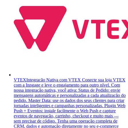
VTEX
Integração Nativa com VTEX Conecte sua loja VTEX
com a Inngage e leve o engajamento para outro nível. Com
nossa integração nativa, você ativa: Status de Pedido: envie
mensagens automáticas e personalizadas a cada atualização do
pedido. Master Data: use os dados dos seus clientes para criar
jornadas inteligentes e campanhas personalizadas. Plugin Web
Push + Eventos: instale facilmente o Web Push e capture
eventos de navegação, carrinho, checkout e muito mais —
sem precisar de código. Tenha uma operação completa de
CRM, dados e automação diretamente no seu e-commerce