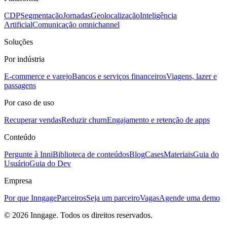
CDP
Segmentação
Jornadas
Geolocalização
Inteligência
Artificial
Comunicação omnichannel
Soluções
Por indústria
E-commerce e varejo
Bancos e serviços financeiros
Viagens, lazer e
passagens
Por caso de uso
Recuperar vendas
Reduzir churn
Engajamento e retenção de apps
Conteúdo
Pergunte à Inni
Biblioteca de conteúdos
Blog
Cases
Materiais
Guia do
Usuário
Guia do Dev
Empresa
Por que Inngage
Parceiros
Seja um parceiro
Vagas
Agende uma demo
© 2026 Inngage. Todos os direitos reservados.