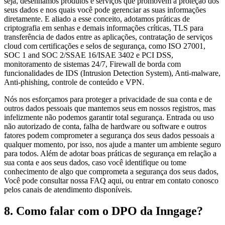
seja, desenhamos produtos e serviços que promovem a proteção dos
seus dados e nos quais você pode gerenciar as suas informações
diretamente. E aliado a esse conceito, adotamos práticas de
criptografia em senhas e demais informações críticas, TLS para
transferência de dados entre as aplicações, contratação de serviços
cloud com certificações e selos de segurança, como ISO 27001,
SOC 1 and SOC 2/SSAE 16/ISAE 3402 e PCI DSS,
monitoramento de sistemas 24/7, Firewall de borda com
funcionalidades de IDS (Intrusion Detection System), Anti-malware,
Anti-phishing, controle de conteúdo e VPN.
Nós nos esforçamos para proteger a privacidade de sua conta e de
outros dados pessoais que mantemos seus em nossos registros, mas
infelizmente não podemos garantir total segurança. Entrada ou uso
não autorizado de conta, falha de hardware ou software e outros
fatores podem comprometer a segurança dos seus dados pessoais a
qualquer momento, por isso, nos ajude a manter um ambiente seguro
para todos. Além de adotar boas práticas de segurança em relação a
sua conta e aos seus dados, caso você identifique ou tome
conhecimento de algo que comprometa a segurança dos seus dados,
Você pode consultar nossa FAQ aqui, ou entrar em contato conosco
pelos canais de atendimento disponíveis.
8. Como falar com o DPO da Inngage?