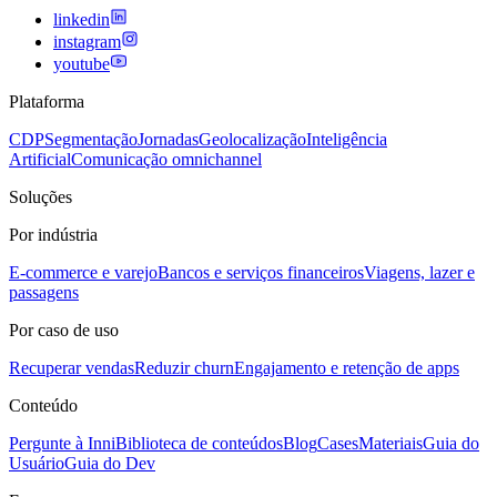
linkedin
instagram
youtube
Plataforma
CDP
Segmentação
Jornadas
Geolocalização
Inteligência
Artificial
Comunicação omnichannel
Soluções
Por indústria
E-commerce e varejo
Bancos e serviços financeiros
Viagens, lazer e
passagens
Por caso de uso
Recuperar vendas
Reduzir churn
Engajamento e retenção de apps
Conteúdo
Pergunte à Inni
Biblioteca de conteúdos
Blog
Cases
Materiais
Guia do
Usuário
Guia do Dev