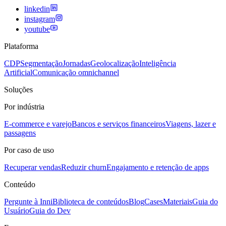
linkedin
instagram
youtube
Plataforma
CDP
Segmentação
Jornadas
Geolocalização
Inteligência
Artificial
Comunicação omnichannel
Soluções
Por indústria
E-commerce e varejo
Bancos e serviços financeiros
Viagens, lazer e
passagens
Por caso de uso
Recuperar vendas
Reduzir churn
Engajamento e retenção de apps
Conteúdo
Pergunte à Inni
Biblioteca de conteúdos
Blog
Cases
Materiais
Guia do
Usuário
Guia do Dev