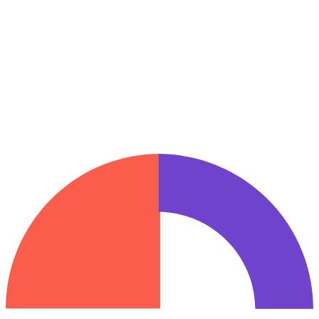
Teléfono
*
+
55
Prefiero que me contacten por:
*
Desejo receber por e-mail dicas de engajamento e retenção,
insights, convites, atualizações de produtos e muito mais do time da
Inngage.
_hp
Solicitar demostración
Sus datos se tratan conforme a nuestra Política de Privacidad.