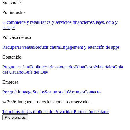
Soluciones
Por industria
E-commerce y retail
Banca y servicios financieros
Viajes, ocio y
pasajes
Por caso de uso
Recuperar ventas
Reducir churn
Engagement y retención de apps
Contenido
Pregunte a Inni
Biblioteca de contenidos
Blog
Casos
Materiales
Guía
del Usuario
Guía del Dev
Empresa
Por qué Inngage
Socios
Sea un socio
Vacantes
Contacto
© 2026 Inngage. Todos los derechos reservados.
Términos de Uso
Política de Privacidad
Protección de datos
Preferencias