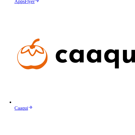
AppsFlyer
Caaqui