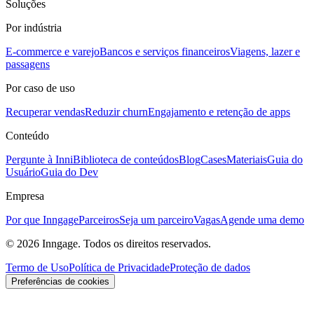
Soluções
Por indústria
E-commerce e varejo
Bancos e serviços financeiros
Viagens, lazer e
passagens
Por caso de uso
Recuperar vendas
Reduzir churn
Engajamento e retenção de apps
Conteúdo
Pergunte à Inni
Biblioteca de conteúdos
Blog
Cases
Materiais
Guia do
Usuário
Guia do Dev
Empresa
Por que Inngage
Parceiros
Seja um parceiro
Vagas
Agende uma demo
© 2026 Inngage. Todos os direitos reservados.
Termo de Uso
Política de Privacidade
Proteção de dados
Preferências de cookies