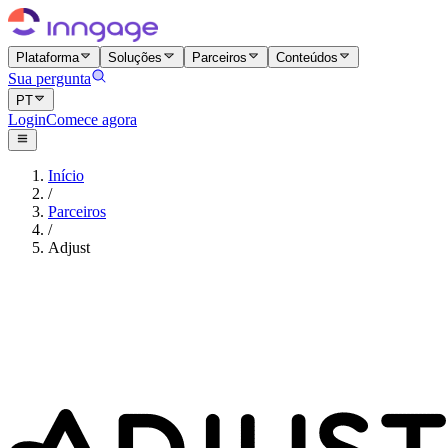
Plataforma
Soluções
Parceiros
Conteúdos
Sua pergunta
PT
Login
Comece agora
Início
/
Parceiros
/
Adjust