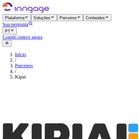
Plataforma
Soluções
Parceiros
Conteúdos
Sua pergunta
PT
Login
Comece agora
Início
/
Parceiros
/
Kipai