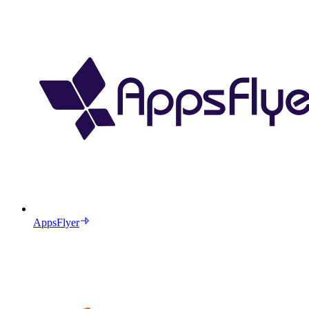
AppsFlyer