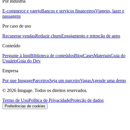
Por indústria
E-commerce e varejo
Bancos e serviços financeiros
Viagens, lazer e
passagens
Por caso de uso
Recuperar vendas
Reduzir churn
Engajamento e retenção de apps
Conteúdo
Pergunte à Inni
Biblioteca de conteúdos
Blog
Cases
Materiais
Guia do
Usuário
Guia do Dev
Empresa
Por que Inngage
Parceiros
Seja um parceiro
Vagas
Agende uma demo
© 2026 Inngage. Todos os direitos reservados.
Termo de Uso
Política de Privacidade
Proteção de dados
Preferências de cookies