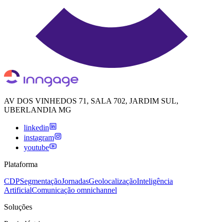
AV DOS VINHEDOS 71, SALA 702, JARDIM SUL,
UBERLANDIA MG
linkedin
instagram
youtube
Plataforma
CDP
Segmentação
Jornadas
Geolocalização
Inteligência
Artificial
Comunicação omnichannel
Soluções