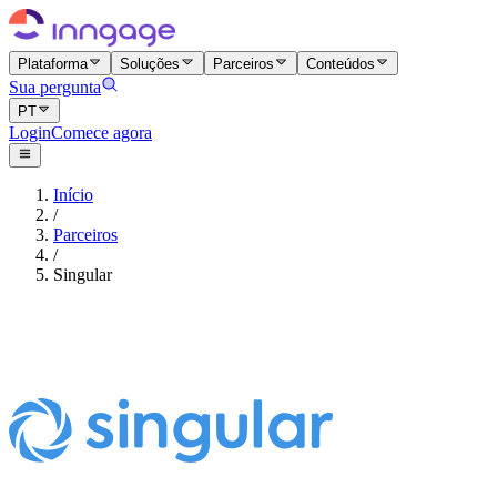
Plataforma
Soluções
Parceiros
Conteúdos
Sua pergunta
PT
Login
Comece agora
Início
/
Parceiros
/
Singular