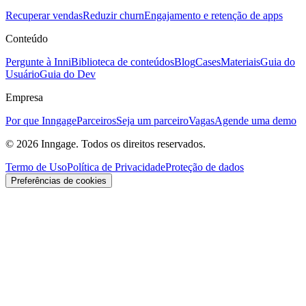
Recuperar vendas
Reduzir churn
Engajamento e retenção de apps
Conteúdo
Pergunte à Inni
Biblioteca de conteúdos
Blog
Cases
Materiais
Guia do
Usuário
Guia do Dev
Empresa
Por que Inngage
Parceiros
Seja um parceiro
Vagas
Agende uma demo
© 2026 Inngage. Todos os direitos reservados.
Termo de Uso
Política de Privacidade
Proteção de dados
Preferências de cookies