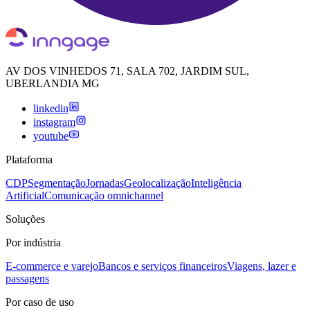
AV DOS VINHEDOS 71, SALA 702, JARDIM SUL,
UBERLANDIA MG
linkedin
instagram
youtube
Plataforma
CDP
Segmentação
Jornadas
Geolocalização
Inteligência
Artificial
Comunicação omnichannel
Soluções
Por indústria
E-commerce e varejo
Bancos e serviços financeiros
Viagens, lazer e
passagens
Por caso de uso