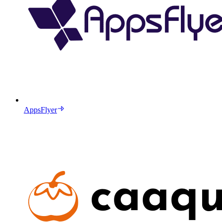
AppsFlyer