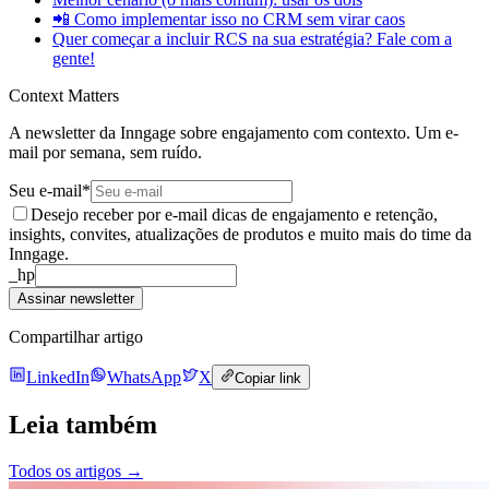
📲 Como implementar isso no CRM sem virar caos
Quer começar a incluir RCS na sua estratégia? Fale com a
gente!
Context Matters
A newsletter da Inngage sobre engajamento com contexto. Um e-
mail por semana, sem ruído.
Seu e-mail
*
Desejo receber por e-mail dicas de engajamento e retenção,
insights, convites, atualizações de produtos e muito mais do time da
Inngage.
_hp
Assinar newsletter
Compartilhar artigo
LinkedIn
WhatsApp
X
Copiar link
Leia também
Todos os artigos
→