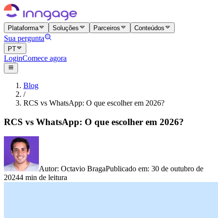
Plataforma
Soluções
Parceiros
Conteúdos
Sua pergunta
PT
Login
Comece agora
Blog
/
RCS vs WhatsApp: O que escolher em 2026?
RCS vs WhatsApp: O que escolher em 2026?
Autor
:
Octavio Braga
Publicado em
:
30 de outubro de
2024
4 min de leitura