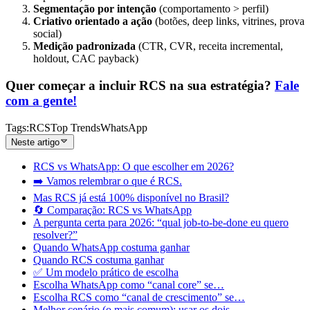
Segmentação por intenção
(comportamento > perfil)
Criativo orientado a ação
(botões, deep links, vitrines, prova
social)
Medição padronizada
(CTR, CVR, receita incremental,
holdout, CAC payback)
Quer começar a incluir RCS na sua estratégia?
Fale
com a gente!
Tags
:
RCS
Top Trends
WhatsApp
Neste artigo
RCS vs WhatsApp: O que escolher em 2026?
➡️ Vamos relembrar o que é RCS.
Mas RCS já está 100% disponível no Brasil?
🔄 Comparação: RCS vs WhatsApp
A pergunta certa para 2026: “qual job-to-be-done eu quero
resolver?”
Quando WhatsApp costuma ganhar
Quando RCS costuma ganhar
✅ Um modelo prático de escolha
Escolha WhatsApp como “canal core” se…
Escolha RCS como “canal de crescimento” se…
Melhor cenário (o mais comum): usar os dois