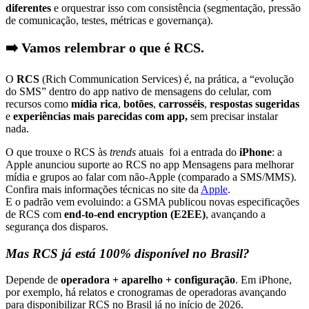
diferentes
e orquestrar isso com consistência (segmentação, pressão
de comunicação, testes, métricas e governança).
➡️ Vamos relembrar o que é RCS.
O
RCS
(Rich Communication Services) é, na prática, a “evolução
do SMS” dentro do app nativo de mensagens do celular, com
recursos como
mídia rica
,
botões
,
carrosséis
,
respostas sugeridas
e
experiências mais parecidas com app,
sem precisar instalar
nada.
O que trouxe o RCS às
trends
atuais foi a entrada do
iPhone
: a
Apple anunciou suporte ao RCS no app Mensagens para melhorar
mídia e grupos ao falar com não-Apple (comparado a SMS/MMS).
Confira mais informações técnicas no site da
Apple
.
E o padrão vem evoluindo: a GSMA publicou novas especificações
de RCS com
end-to-end encryption (E2EE)
, avançando a
segurança dos disparos.
Mas RCS já está 100% disponível no Brasil?
Depende de
operadora + aparelho + configuração
. Em iPhone,
por exemplo, há relatos e cronogramas de operadoras avançando
para disponibilizar RCS no Brasil já no início de 2026.