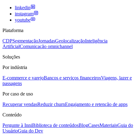
linkedin
instagram
youtube
Plataforma
CDP
Segmentação
Jornadas
Geolocalização
Inteligência
Artificial
Comunicação omnichannel
Soluções
Por indústria
E-commerce e varejo
Bancos e serviços financeiros
Viagens, lazer e
passagens
Por caso de uso
Recuperar vendas
Reduzir churn
Engajamento e retenção de apps
Conteúdo
Pergunte à Inni
Biblioteca de conteúdos
Blog
Cases
Materiais
Guia do
Usuário
Guia do Dev