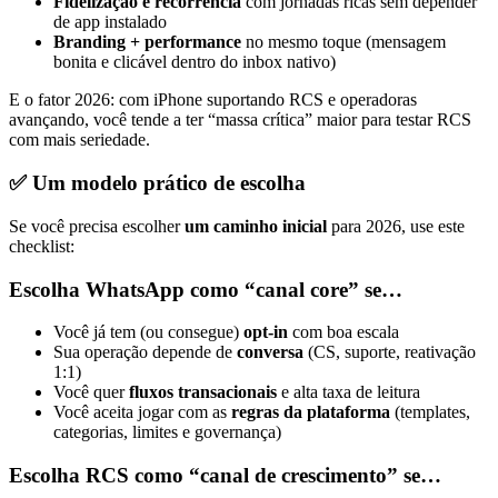
Fidelização e recorrência
com jornadas ricas sem depender
de app instalado
Branding + performance
no mesmo toque (mensagem
bonita e clicável dentro do inbox nativo)
E o fator 2026: com iPhone suportando RCS e operadoras
avançando, você tende a ter “massa crítica” maior para testar RCS
com mais seriedade.
✅ Um modelo prático de escolha
Se você precisa escolher
um caminho inicial
para 2026, use este
checklist:
Escolha WhatsApp como “canal core” se…
Você já tem (ou consegue)
opt-in
com boa escala
Sua operação depende de
conversa
(CS, suporte, reativação
1:1)
Você quer
fluxos transacionais
e alta taxa de leitura
Você aceita jogar com as
regras da plataforma
(templates,
categorias, limites e governança)
Escolha RCS como “canal de crescimento” se…