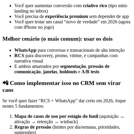
Você quer aumentar conversão com
criativo rico
(tipo mini-
landing no inbox)
Você precisa de
experiência premium
sem depender de app
Você quer testar um canal “novo de verdade” em 2026 (agora
com iPhone no jogo)
Melhor cenário (o mais comum): usar os dois
WhatsApp
para conversas e transacionais de alta intenção
RCS
para discovery, promo, vitrine, e campanhas com
narrativa visual
E ambos amarrados por
segmentação
,
pressão de
comunicação
,
janelas
,
holdouts
e
A/B tests
📲 Como implementar isso no CRM sem virar
caos
Se você quer fazer “RCS + WhatsApp” dar certo em 2026, foque
nestes 5 fundamentos:
Mapa de casos de uso por estágio do funil
(aquisição →
ativação → retenção → winback)
Regras de pressão
(limites por dia/semana, prioridades,
supressões)