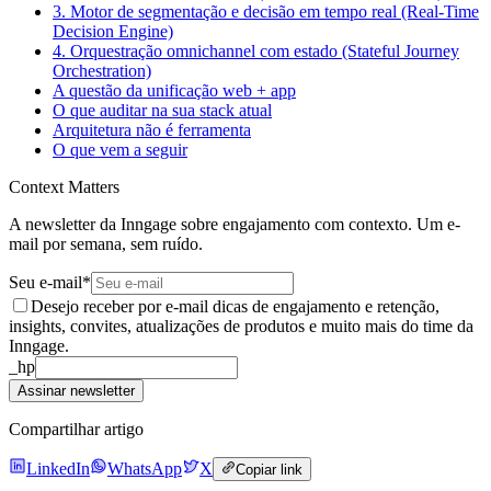
3. Motor de segmentação e decisão em tempo real (Real-Time
Decision Engine)
4. Orquestração omnichannel com estado (Stateful Journey
Orchestration)
A questão da unificação web + app
O que auditar na sua stack atual
Arquitetura não é ferramenta
O que vem a seguir
Context Matters
A newsletter da Inngage sobre engajamento com contexto. Um e-
mail por semana, sem ruído.
Seu e-mail
*
Desejo receber por e-mail dicas de engajamento e retenção,
insights, convites, atualizações de produtos e muito mais do time da
Inngage.
_hp
Assinar newsletter
Compartilhar artigo
LinkedIn
WhatsApp
X
Copiar link