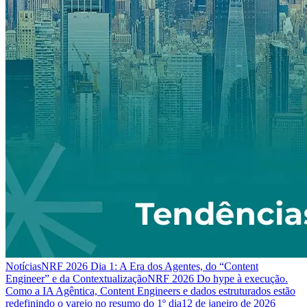
Notícias
NRF 2026 Dia 1: A Era dos Agentes, do “Content
Engineer” e da Contextualização
NRF 2026 Do hype à execução.
Como a IA Agêntica, Content Engineers e dados estruturados estão
redefinindo o varejo no resumo do 1º dia
12 de janeiro de 2026