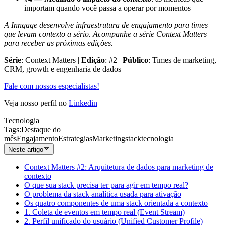
importam quando você passa a operar por momentos
A Inngage desenvolve infraestrutura de engajamento para times
que levam contexto a sério. Acompanhe a série Context Matters
para receber as próximas edições.
Série
: Context Matters |
Edição
: #2 |
Público
: Times de marketing,
CRM, growth e engenharia de dados
Fale com nossos especialistas!
Veja nosso perfil no
Linkedin
Tecnologia
Tags
:
Destaque do
mês
Engajamento
Estrategias
Marketing
stack
tecnologia
Neste artigo
Context Matters #2: Arquitetura de dados para marketing de
contexto
O que sua stack precisa ter para agir em tempo real?
O problema da stack analítica usada para ativação
Os quatro componentes de uma stack orientada a contexto
1. Coleta de eventos em tempo real (Event Stream)
2. Perfil unificado do usuário (Unified Customer Profile)