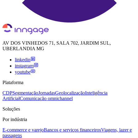
AV DOS VINHEDOS 71, SALA 702, JARDIM SUL,
UBERLANDIA MG
linkedin
instagram
youtube
Plataforma
CDP
Segmentação
Jornadas
Geolocalização
Inteligência
Artificial
Comunicação omnichannel
Soluções
Por indústria
E-commerce e varejo
Bancos e serviços financeiros
Viagens, lazer e
passagens