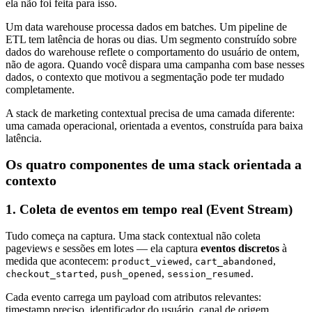
ela não foi feita para isso.
Um data warehouse processa dados em batches. Um pipeline de
ETL tem latência de horas ou dias. Um segmento construído sobre
dados do warehouse reflete o comportamento do usuário de ontem,
não de agora. Quando você dispara uma campanha com base nesses
dados, o contexto que motivou a segmentação pode ter mudado
completamente.
A stack de marketing contextual precisa de uma camada diferente:
uma camada operacional, orientada a eventos, construída para baixa
latência.
Os quatro componentes de uma stack orientada a
contexto
1. Coleta de eventos em tempo real (Event Stream)
Tudo começa na captura. Uma stack contextual não coleta
pageviews e sessões em lotes — ela captura
eventos discretos
à
medida que acontecem:
,
,
product_viewed
cart_abandoned
,
,
.
checkout_started
push_opened
session_resumed
Cada evento carrega um payload com atributos relevantes:
timestamp preciso, identificador do usuário, canal de origem,