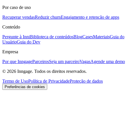
Por caso de uso
Recuperar vendas
Reduzir churn
Engajamento e retenção de apps
Conteúdo
Pergunte à Inni
Biblioteca de conteúdos
Blog
Cases
Materiais
Guia do
Usuário
Guia do Dev
Empresa
Por que Inngage
Parceiros
Seja um parceiro
Vagas
Agende uma demo
© 2026 Inngage. Todos os direitos reservados.
Termo de Uso
Política de Privacidade
Proteção de dados
Preferências de cookies