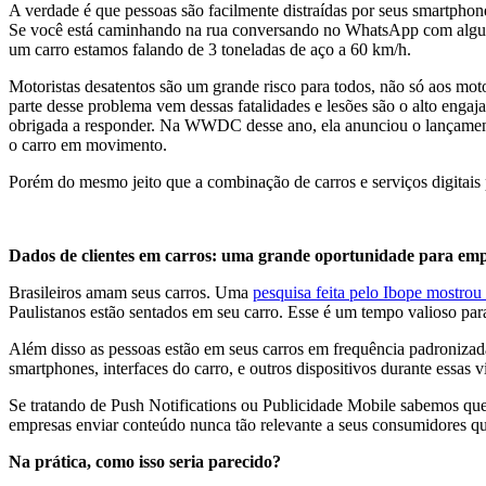
A verdade é que pessoas são facilmente distraídas por seus smartphon
Se você está caminhando na rua conversando no WhatsApp com alguém
um carro estamos falando de 3 toneladas de aço a 60 km/h.
Motoristas desatentos são um grande risco para todos, não só aos m
parte desse problema vem dessas fatalidades e lesões são o alto engaj
obrigada a responder. Na WWDC desse ano, ela anunciou o lançamento
o carro em movimento.
Porém do mesmo jeito que a combinação de carros e serviços digitai
Dados de clientes em carros: uma grande oportunidade para em
Brasileiros amam seus carros. Uma
pesquisa feita pelo Ibope mostrou
Paulistanos estão sentados em seu carro. Esse é um tempo valioso par
Além disso as pessoas estão em seus carros em frequência padronizada
smartphones, interfaces do carro, e outros dispositivos durante essas 
Se tratando de Push Notifications ou Publicidade Mobile sabemos que 
empresas enviar conteúdo nunca tão relevante a seus consumidores qu
Na prática, como isso seria parecido?