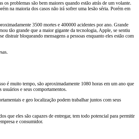
mas os problemas são bem maiores quando estão atrás de um volante.
m na maioria dos casos não irá sofrer uma lesão séria. Porém em
 aproximadamente 3500 mortes e 400000 acidentes por ano. Grande
rnou tão grande que a maior gigante da tecnologia, Apple, se sentiu
e distrair bloqueando mensagens a pessoas enquanto eles estão com
sas.
sso é muito tempo, são aproximadamente 1080 horas em um ano que
us usuários e seus comportamentos.
ortamentais e geo localização podem trabalhar juntos com seus
s que eles são capazes de entregar, tem todo potencial para permitir
 empresa e consumidor.