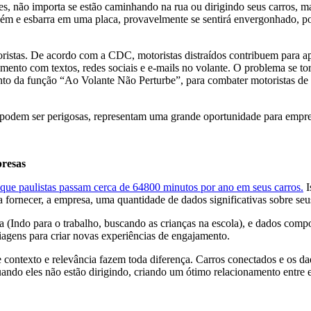
es, não importa se estão caminhando na rua ou dirigindo seus carros, 
 e esbarra em uma placa, provavelmente se sentirá envergonhado, poré
otoristas. De acordo com a CDC, motoristas distraídos contribuem para
amento com textos, redes sociais e e-mails no volante. O problema se to
 da função “Ao Volante Não Perturbe”, para combater motoristas de s
s podem ser perigosas, representam uma grande oportunidade para empre
presas
 que paulistas passam cerca de 64800 minutos por ano em seus carros.
I
a fornecer, a empresa, uma quantidade de dados significativas sobre se
 (Indo para o trabalho, buscando as crianças na escola), e dados comp
viagens para criar novas experiências de engajamento.
contexto e relevância fazem toda diferença. Carros conectados e os dado
ando eles não estão dirigindo, criando um ótimo relacionamento entre