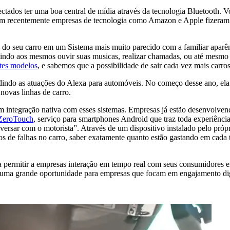
ctados ter uma boa central de mídia através da tecnologia Bluetooth. 
 recentemente empresas de tecnologia como Amazon e Apple fizeram g
o seu carro em um Sistema mais muito parecido com a familiar aparênci
tindo aos mesmos ouvir suas musicas, realizar chamadas, ou até mesmo
ntes modelos
, e sabemos que a possibilidade de sair cada vez mais carr
ndo as atuações do Alexa para automóveis. No começo desse ano, ela ab
ovas linhas de carro.
am integração nativa com esses sistemas. Empresas já estão desenvolven
ZeroTouch
, serviço para smartphones Android que traz toda experiênci
nversar com o motorista”. Através de um dispositivo instalado pelo pró
s de falhas no carro, saber exatamente quanto estão gastando em cada t
a permitir a empresas interação em tempo real com seus consumidores e
a grande oportunidade para empresas que focam em engajamento digital