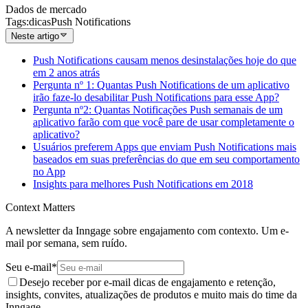
Dados de mercado
Tags
:
dicas
Push Notifications
Neste artigo
Push Notifications causam menos desinstalações hoje do que
em 2 anos atrás
Pergunta nº 1: Quantas Push Notifications de um aplicativo
irão faze-lo desabilitar Push Notifications para esse App?
Pergunta nº2: Quantas Notificações Push semanais de um
aplicativo farão com que você pare de usar completamente o
aplicativo?
Usuários preferem Apps que enviam Push Notifications mais
baseados em suas preferências do que em seu comportamento
no App
Insights para melhores Push Notifications em 2018
Context Matters
A newsletter da Inngage sobre engajamento com contexto. Um e-
mail por semana, sem ruído.
Seu e-mail
*
Desejo receber por e-mail dicas de engajamento e retenção,
insights, convites, atualizações de produtos e muito mais do time da
Inngage.