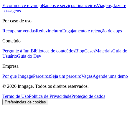
E-commerce e varejo
Bancos e serviços financeiros
Viagens, lazer e
passagens
Por caso de uso
Recuperar vendas
Reduzir churn
Engajamento e retenção de apps
Conteúdo
Pergunte à Inni
Biblioteca de conteúdos
Blog
Cases
Materiais
Guia do
Usuário
Guia do Dev
Empresa
Por que Inngage
Parceiros
Seja um parceiro
Vagas
Agende uma demo
© 2026 Inngage. Todos os direitos reservados.
Termo de Uso
Política de Privacidade
Proteção de dados
Preferências de cookies