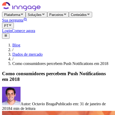
Plataforma
Soluções
Parceiros
Conteúdos
Sua pergunta
PT
Login
Comece agora
Blog
/
Dados de mercado
/
Como consumidores percebem Push Notifications em 2018
Como consumidores percebem Push Notifications
em 2018
Autor
:
Octavio Braga
Publicado em
:
31 de janeiro de
2018
4 min de leitura