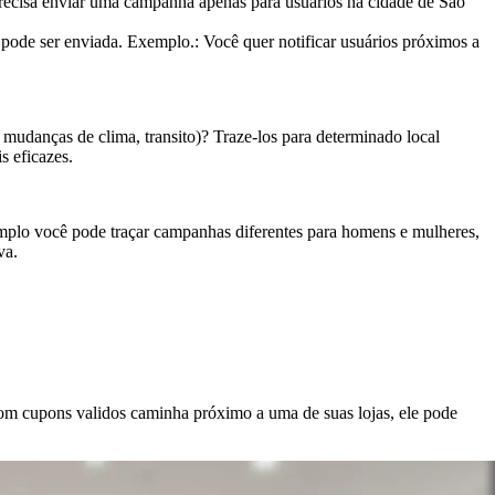
ecisa enviar uma campanha apenas para usuários na cidade de São
pode ser enviada. Exemplo.: Você quer notificar usuários próximos a
mudanças de clima, transito)? Traze-los para determinado local
s eficazes.
mplo você pode traçar campanhas diferentes para homens e mulheres,
va.
com cupons validos caminha próximo a uma de suas lojas, ele pode