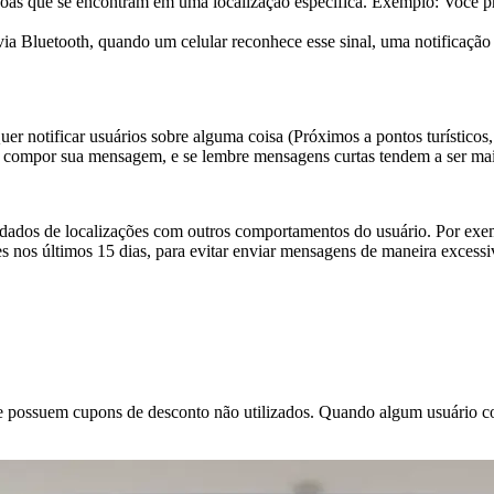
as que se encontram em uma localização específica. Exemplo: Você pr
a Bluetooth, quando um celular reconhece esse sinal, uma notificação 
notificar usuários sobre alguma coisa (Próximos a pontos turísticos, 
a compor sua mensagem, e se lembre mensagens curtas tendem a ser mai
dados de localizações com outros comportamentos do usuário. Por exe
s nos últimos 15 dias, para evitar enviar mensagens de maneira excessi
que possuem cupons de desconto não utilizados. Quando algum usuário 