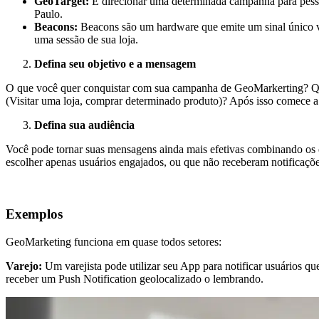
GeoTarget:
É direcionar uma determinada campanha para pesso
Paulo.
Beacons:
Beacons são um hardware que emite um sinal único vi
uma sessão de sua loja.
Defina seu objetivo e a mensagem
O que você quer conquistar com sua campanha de GeoMarkerting? Quer 
(Visitar uma loja, comprar determinado produto)? Após isso comece 
Defina sua audiência
Você pode tornar suas mensagens ainda mais efetivas combinando os 
escolher apenas usuários engajados, ou que não receberam notificaçõe
Exemplos
GeoMarketing funciona em quase todos setores:
Varejo:
Um varejista pode utilizar seu App para notificar usuários 
receber um Push Notification geolocalizado o lembrando.