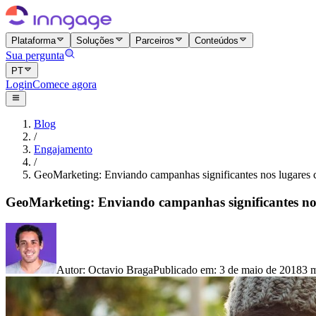
Plataforma
Soluções
Parceiros
Conteúdos
Sua pergunta
PT
Login
Comece agora
Blog
/
Engajamento
/
GeoMarketing: Enviando campanhas significantes nos lugares c
GeoMarketing: Enviando campanhas significantes nos
Autor
:
Octavio Braga
Publicado em
:
3 de maio de 2018
3 m