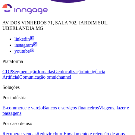
AV DOS VINHEDOS 71, SALA 702, JARDIM SUL,
UBERLANDIA MG
linkedin
instagram
youtube
Plataforma
CDP
Segmentação
Jornadas
Geolocalização
Inteligência
Artificial
Comunicação omnichannel
Soluções
Por indústria
E-commerce e varejo
Bancos e serviços financeiros
Viagens, lazer e
passagens
Por caso de uso
Recuperar vendas
Reduzir churn
Engajamento e retenção de apps