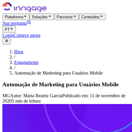
Plataforma
Soluções
Parceiros
Conteúdos
Sua pergunta
PT
Login
Comece agora
Blog
/
Engajamento
/
Automação de Marketing para Usuários Mobile
Automação de Marketing para Usuários Mobile
MG
Autor
:
Maria Beatriz Garcia
Publicado em
:
11 de novembro de
2020
5 min de leitura