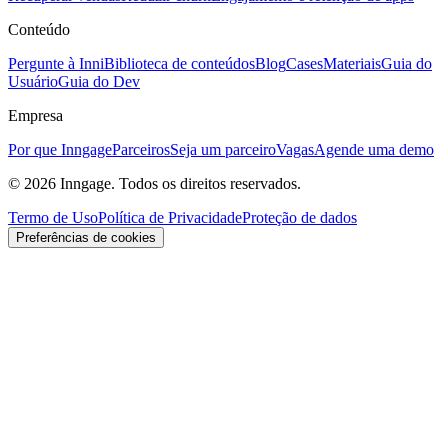
Conteúdo
Pergunte à Inni
Biblioteca de conteúdos
Blog
Cases
Materiais
Guia do
Usuário
Guia do Dev
Empresa
Por que Inngage
Parceiros
Seja um parceiro
Vagas
Agende uma demo
© 2026 Inngage. Todos os direitos reservados.
Termo de Uso
Política de Privacidade
Proteção de dados
Preferências de cookies