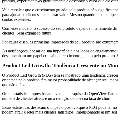
produto, experimentá-lo gratuitamente e descobrir o valor que ele of
Vale ressaltar que o crescimento guiado pelo produto não significa
para ajudar os clientes a encontrar valor. Mesmo quando uma equipe d
contas existentes.
Com esse modelo, o sucesso do seu produto depende inteiramente da qu
clientes. Sem expansão futura.
Por causa disso, as primeiras impressões do seu produto são extremame
As notificações, apesar de sua importância nos loops de engajamento
desempenham um papel crucial no crescimento guiado pelo produto. Sã
Product Led Growth: Tendência Crescente no Mu
O Product Led Growth (PLG) tem se mostrado uma tendência cresce
orientada pelo produto têm maior probabilidade de alcançar resulta
que não o fazem.
Outra estatística impressionante vem da pesquisa da OpenView Partn
número de clientes ativos e uma redução de 50% na taxa de churn.
Essas estatísticas destacam o impacto positivo que o PLG pode ter no
podem atrair e reter mais clientes satisfeitos, impulsionando assim se