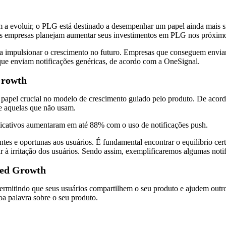
 a evoluir, o PLG está destinado a desempenhar um papel ainda mais s
 empresas planejam aumentar seus investimentos em PLG nos próximo
ara impulsionar o crescimento no futuro. Empresas que conseguem envi
que enviam notificações genéricas, de acordo com a OneSignal.
Growth
pel crucial no modelo de crescimento guiado pelo produto. De acordo
ue aquelas que não usam.
licativos aumentaram em até 88% com o uso de notificações push.
vantes e oportunas aos usuários. É fundamental encontrar o equilíbrio ce
ar à irritação dos usuários. Sendo assim, exemplificaremos algumas notif
Led Growth
permitindo que seus usuários compartilhem o seu produto e ajudem outr
boa palavra sobre o seu produto.