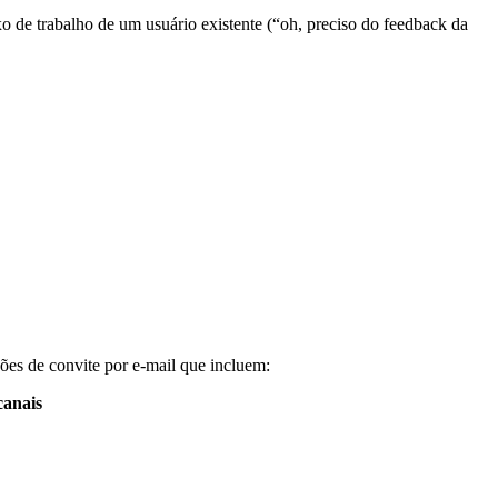
o de trabalho de um usuário existente (“oh, preciso do feedback da
ções de convite por e-mail que incluem:
canais