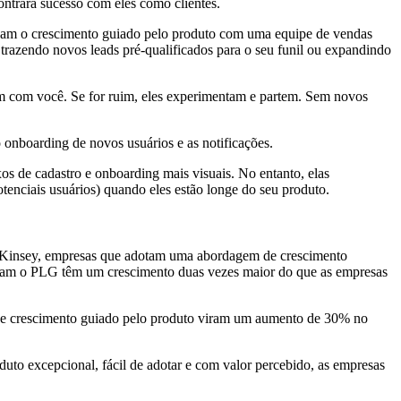
ontrará sucesso com eles como clientes.
binam o crescimento guiado pelo produto com uma equipe de vendas
 trazendo novos leads pré-qualificados para o seu funil ou expandindo
cem com você. Se for ruim, eles experimentam e partem. Sem novos
o onboarding de novos usuários e as notificações.
s de cadastro e onboarding mais visuais. No entanto, elas
enciais usuários) quando eles estão longe do seu produto.
cKinsey, empresas que adotam uma abordagem de crescimento
dotam o PLG têm um crescimento duas vezes maior do que as empresas
 de crescimento guiado pelo produto viram um aumento de 30% no
uto excepcional, fácil de adotar e com valor percebido, as empresas