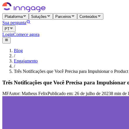
Plataforma
Soluções
Parceiros
Conteúdos
Sua pergunta
PT
Login
Comece agora
Blog
/
Engajamento
/
Três Notificações que Você Precisa para Impulsionar o Produ
Três Notificações que Você Precisa para Impulsiona
MF
Autor
:
Matheus Felix
Publicado em
:
26 de julho de 2023
8 min de l