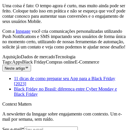
Uma coisa é fato: O tempo agora é curto, mas muito ainda pode ser
feito. Coloque tudo isso em prática e não se esqueça que você pode
contar conosco para aumentar suas conversões e o engajamento de
seus usuários Mobile.
Com a
Inngage
você cria comunicações personalizadas utilizando
Push Notifications e SMS impactando seus usuários de forma única
no momento certo, utilizando de nossas ferramentas de automação,
solicite já um contato e veja como podemos te ajudar nesse desafio!
Aquisição
Dados de mercado
Tecnologia
Tags
:
Apps
Black Friday
Compras online
E-Commerce
Neste artigo
11 dicas de como preparar seu App para a Black Friday
[2023]
Black Friday no Brasil: diferença entre Cyber Monday e
Black Friday
Context Matters
A newsletter da Inngage sobre engajamento com contexto. Um e-
mail por semana, sem ruído.
Seu e-mail
*