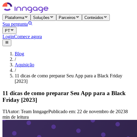
Plataforma
Soluções
Parceiros
Conteúdos
Sua pergunta
PT
Login
Comece agora
Blog
/
Aquisição
/
11 dicas de como preparar Seu App para a Black Friday
[2023]
11 dicas de como preparar Seu App para a Black
Friday [2023]
TI
Autor
:
Team Inngage
Publicado em
:
22 de novembro de 2023
8
min de leitura