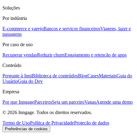
Soluções
Por indústria
E-commerce e varejo
Bancos e serviços financeiros
Viagens, lazer e
passagens
Por caso de uso
Recuperar vendas
Reduzir churn
Engajamento e retenção de apps
Conteúdo
Pergunte à Inni
Biblioteca de conteúdos
Blog
Cases
Materiais
Guia do
Usuário
Guia do Dev
Empresa
Por que Inngage
Parceiros
Seja um parceiro
Vagas
Agende uma demo
© 2026 Inngage. Todos os direitos reservados.
Termo de Uso
Política de Privacidade
Proteção de dados
Preferências de cookies