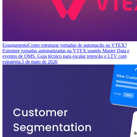
Engajamento
Como estruturar jornadas de automação na VTEX?
Estruture jornadas automatizadas na VTEX usando Master Data e
eventos de OMS. Guia técnico para escalar retenção e LTV com
estratégia.
5 de maio de 2026