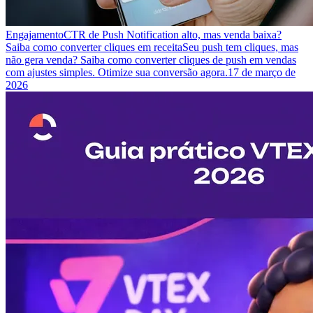
Engajamento
CTR de Push Notification alto, mas venda baixa?
Saiba como converter cliques em receita
Seu push tem cliques, mas
não gera venda? Saiba como converter cliques de push em vendas
com ajustes simples. Otimize sua conversão agora.
17 de março de
2026