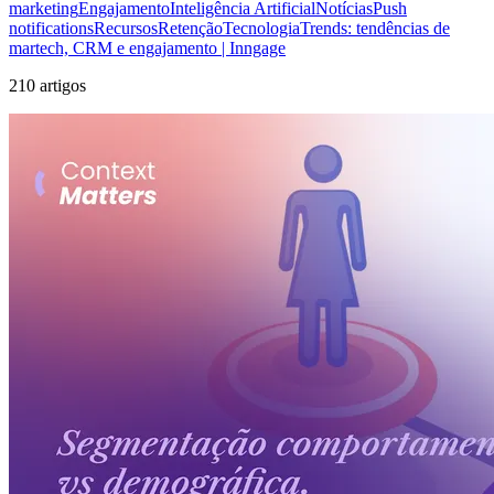
marketing
Engajamento
Inteligência Artificial
Notícias
Push
notifications
Recursos
Retenção
Tecnologia
Trends: tendências de
martech, CRM e engajamento | Inngage
210 artigos