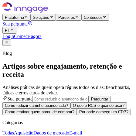
Plataforma
Soluções
Parceiros
Conteúdos
Sua pergunta
PT
Login
Comece agora
Blog
Artigos sobre engajamento, retenção e
receita
Análises práticas de quem opera réguas todos os dias: benchmarks,
táticas e erros caros de evitar.
Sua pergunta
Perguntar
Como reduzir carrinho abandonado?
O que é RCS e quando usar?
Como reativar quem parou de comprar?
Por onde começo um CDP?
Categorias
Todas
Aquisição
Dados de mercado
E-mail