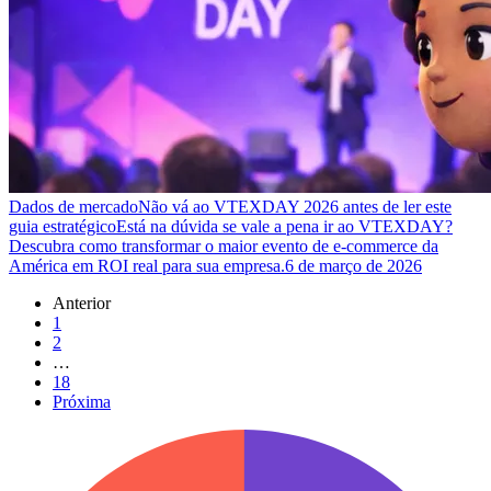
Dados de mercado
Não vá ao VTEXDAY 2026 antes de ler este
guia estratégico
Está na dúvida se vale a pena ir ao VTEXDAY?
Descubra como transformar o maior evento de e-commerce da
América em ROI real para sua empresa.
6 de março de 2026
Anterior
1
2
…
18
Próxima