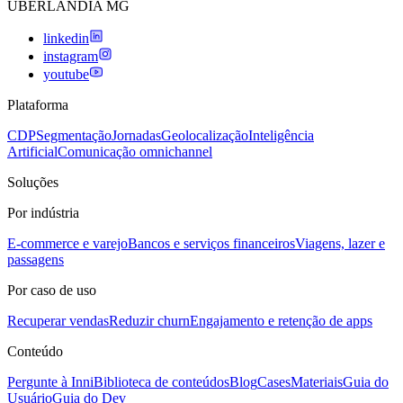
UBERLANDIA MG
linkedin
instagram
youtube
Plataforma
CDP
Segmentação
Jornadas
Geolocalização
Inteligência
Artificial
Comunicação omnichannel
Soluções
Por indústria
E-commerce e varejo
Bancos e serviços financeiros
Viagens, lazer e
passagens
Por caso de uso
Recuperar vendas
Reduzir churn
Engajamento e retenção de apps
Conteúdo
Pergunte à Inni
Biblioteca de conteúdos
Blog
Cases
Materiais
Guia do
Usuário
Guia do Dev