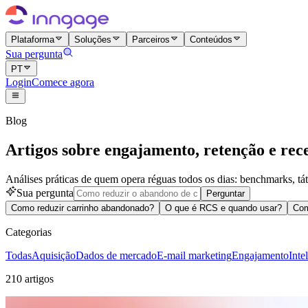
Plataforma
Soluções
Parceiros
Conteúdos
Sua pergunta
PT
Login
Comece agora
Blog
Artigos sobre engajamento, retenção e rece
Análises práticas de quem opera réguas todos os dias: benchmarks, táti
Sua pergunta
Perguntar
Como reduzir carrinho abandonado?
O que é RCS e quando usar?
Com
Categorias
Todas
Aquisição
Dados de mercado
E-mail marketing
Engajamento
Inte
210 artigos