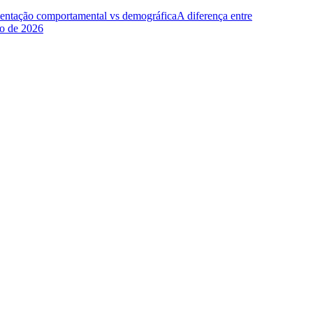
entação comportamental vs demográfica
A diferença entre
ho de 2026