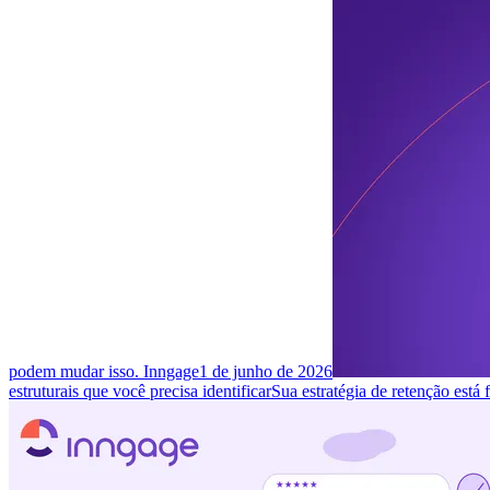
podem mudar isso. Inngage
1 de junho de 2026
estruturais que você precisa identificar
Sua estratégia de retenção está