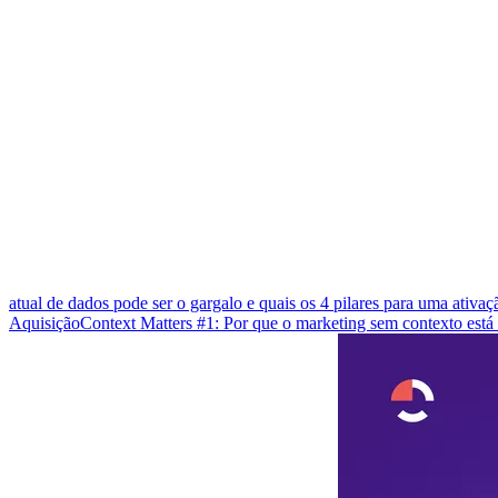
atual de dados pode ser o gargalo e quais os 4 pilares para uma ativa
Aquisição
Context Matters #1: Por que o marketing sem contexto est