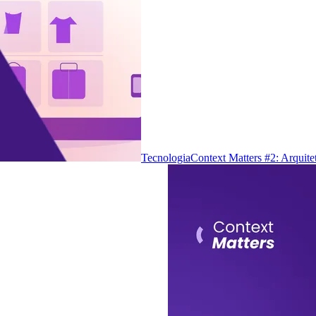
Tecnologia
Context Matters #2: Arquite