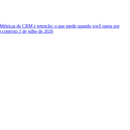
 Métricas de CRM e retenção: o que medir quando você opera por
 contexto.
1 de julho de 2026