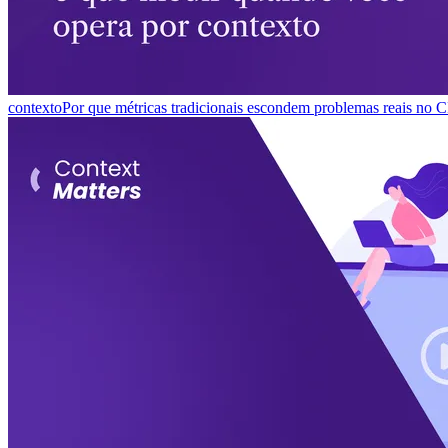
contexto
Por que métricas tradicionais escondem problemas reais no