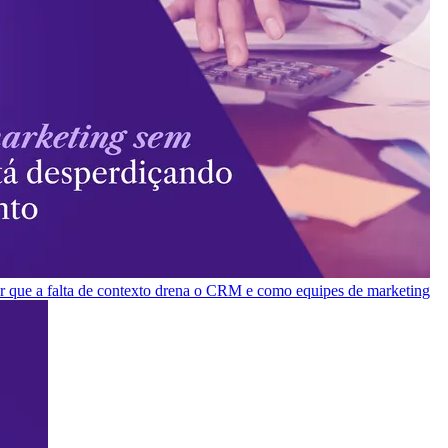
or que a falta de contexto drena o CRM e como equipes de marketing