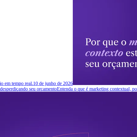
ção em tempo real.
10 de junho de 2026
á desperdiçando seu orçamento
Entenda o que é marketing contextual, p