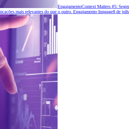
Engajamento
Context Matters #5: Segm
cações mais relevantes do que o outro. Engajamento Inngage
8 de jul