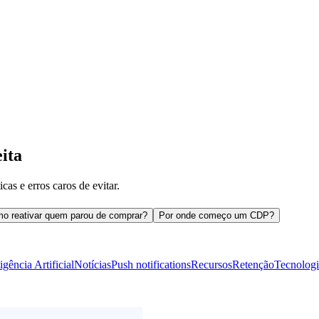
ita
cas e erros caros de evitar.
o reativar quem parou de comprar?
Por onde começo um CDP?
ligência Artificial
Notícias
Push notifications
Recursos
Retenção
Tecnologi