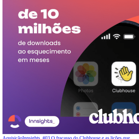
Aquisição
Innsights_#03 O fracasso do Clubhouse e as lições que