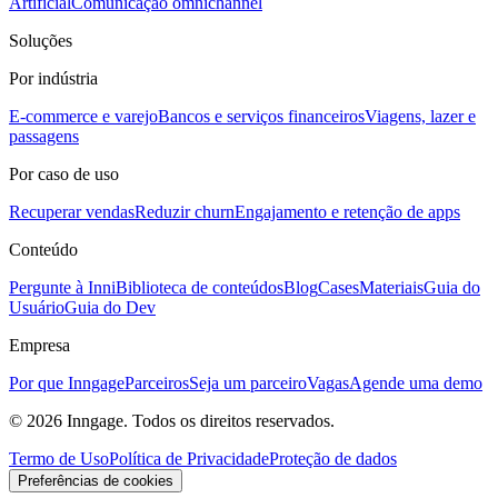
Artificial
Comunicação omnichannel
Soluções
Por indústria
E-commerce e varejo
Bancos e serviços financeiros
Viagens, lazer e
passagens
Por caso de uso
Recuperar vendas
Reduzir churn
Engajamento e retenção de apps
Conteúdo
Pergunte à Inni
Biblioteca de conteúdos
Blog
Cases
Materiais
Guia do
Usuário
Guia do Dev
Empresa
Por que Inngage
Parceiros
Seja um parceiro
Vagas
Agende uma demo
© 2026 Inngage. Todos os direitos reservados.
Termo de Uso
Política de Privacidade
Proteção de dados
Preferências de cookies