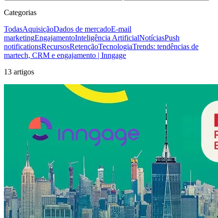
Categorias
Todas
Aquisição
Dados de mercado
E-mail
marketing
Engajamento
Inteligência Artificial
Notícias
Push
notifications
Recursos
Retenção
Tecnologia
Trends: tendências de
martech, CRM e engajamento | Inngage
13 artigos