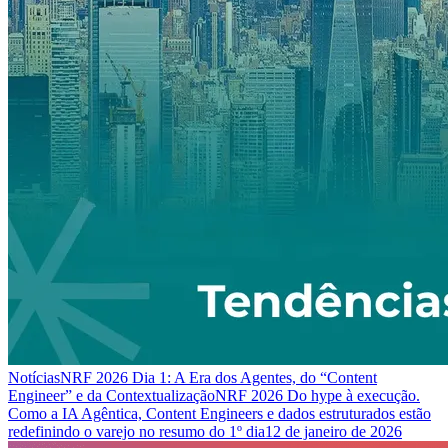
Notícias
NRF 2026 Dia 1: A Era dos Agentes, do “Content
Engineer” e da Contextualização
NRF 2026 Do hype à execução.
Como a IA Agêntica, Content Engineers e dados estruturados estão
redefinindo o varejo no resumo do 1º dia
12 de janeiro de 2026