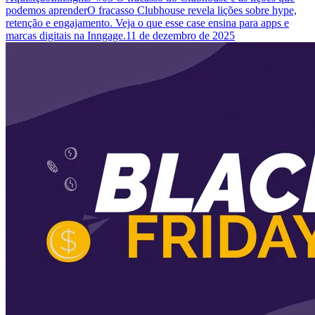
podemos aprender
O fracasso Clubhouse revela lições sobre hype,
retenção e engajamento. Veja o que esse case ensina para apps e
marcas digitais na Inngage.
11 de dezembro de 2025