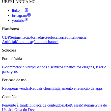
UBERLANDIA MG
linkedin
instagram
youtube
Plataforma
CDP
Segmentação
Jornadas
Geolocalização
Inteligência
Artificial
Comunicação omnichannel
Soluções
Por indústria
E-commerce e varejo
Bancos e serviços financeiros
Viagens, lazer e
passagens
Por caso de uso
Recuperar vendas
Reduzir churn
Engajamento e retenção de apps
Conteúdo
Pergunte à Inni
Biblioteca de conteúdos
Blog
Cases
Materiais
Guia do
Usuário
Guia do Dev