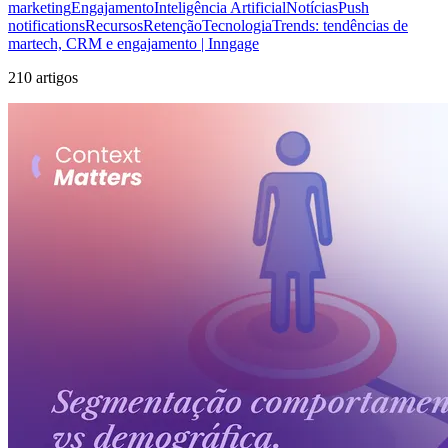
marketing
Engajamento
Inteligência Artificial
Notícias
Push
notifications
Recursos
Retenção
Tecnologia
Trends: tendências de
martech, CRM e engajamento | Inngage
210 artigos