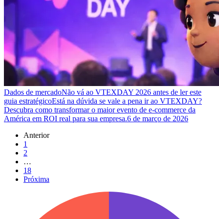
Dados de mercado
Não vá ao VTEXDAY 2026 antes de ler este
guia estratégico
Está na dúvida se vale a pena ir ao VTEXDAY?
Descubra como transformar o maior evento de e-commerce da
América em ROI real para sua empresa.
6 de março de 2026
Anterior
1
2
…
18
Próxima