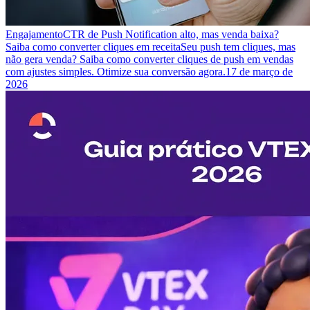
Engajamento
CTR de Push Notification alto, mas venda baixa?
Saiba como converter cliques em receita
Seu push tem cliques, mas
não gera venda? Saiba como converter cliques de push em vendas
com ajustes simples. Otimize sua conversão agora.
17 de março de
2026