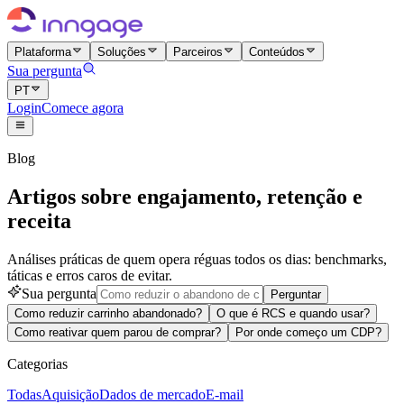
Plataforma
Soluções
Parceiros
Conteúdos
Sua pergunta
PT
Login
Comece agora
Blog
Artigos sobre engajamento, retenção e
receita
Análises práticas de quem opera réguas todos os dias: benchmarks,
táticas e erros caros de evitar.
Sua pergunta
Perguntar
Como reduzir carrinho abandonado?
O que é RCS e quando usar?
Como reativar quem parou de comprar?
Por onde começo um CDP?
Categorias
Todas
Aquisição
Dados de mercado
E-mail