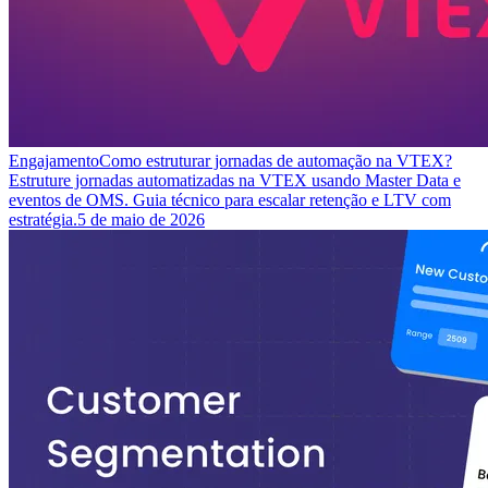
Engajamento
Como estruturar jornadas de automação na VTEX?
Estruture jornadas automatizadas na VTEX usando Master Data e
eventos de OMS. Guia técnico para escalar retenção e LTV com
estratégia.
5 de maio de 2026