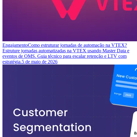
Engajamento
Como estruturar jornadas de automação na VTEX?
Estruture jornadas automatizadas na VTEX usando Master Data e
eventos de OMS. Guia técnico para escalar retenção e LTV com
estratégia.
5 de maio de 2026