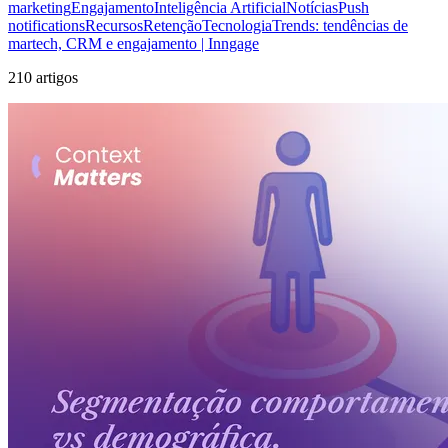
marketing
Engajamento
Inteligência Artificial
Notícias
Push
notifications
Recursos
Retenção
Tecnologia
Trends: tendências de
martech, CRM e engajamento | Inngage
210 artigos