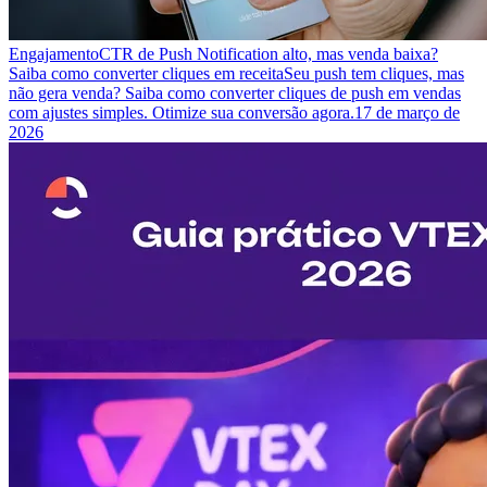
Engajamento
CTR de Push Notification alto, mas venda baixa?
Saiba como converter cliques em receita
Seu push tem cliques, mas
não gera venda? Saiba como converter cliques de push em vendas
com ajustes simples. Otimize sua conversão agora.
17 de março de
2026