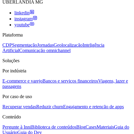
UBERLANDIA MG
linkedin
instagram
youtube
Plataforma
CDP
Segmentação
Jornadas
Geolocalização
Inteligência
Artificial
Comunicação omnichannel
Soluções
Por indústria
E-commerce e varejo
Bancos e serviços financeiros
Viagens, lazer e
passagens
Por caso de uso
Recuperar vendas
Reduzir churn
Engajamento e retenção de apps
Conteúdo
Pergunte à Inni
Biblioteca de conteúdos
Blog
Cases
Materiais
Guia do
Usuário
Guia do Dev