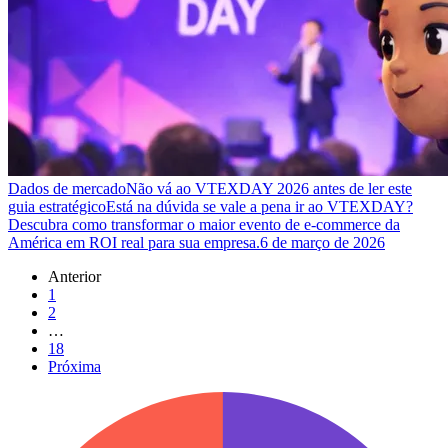
Dados de mercado
Não vá ao VTEXDAY 2026 antes de ler este
guia estratégico
Está na dúvida se vale a pena ir ao VTEXDAY?
Descubra como transformar o maior evento de e-commerce da
América em ROI real para sua empresa.
6 de março de 2026
Anterior
1
2
…
18
Próxima