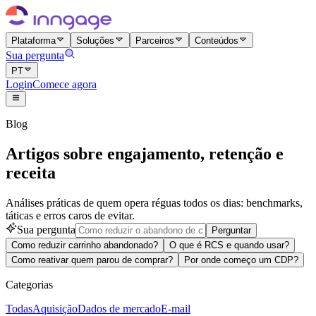
Plataforma
Soluções
Parceiros
Conteúdos
Sua pergunta
PT
Login
Comece agora
Blog
Artigos sobre engajamento, retenção e
receita
Análises práticas de quem opera réguas todos os dias: benchmarks,
táticas e erros caros de evitar.
Sua pergunta
Perguntar
Como reduzir carrinho abandonado?
O que é RCS e quando usar?
Como reativar quem parou de comprar?
Por onde começo um CDP?
Categorias
Todas
Aquisição
Dados de mercado
E-mail