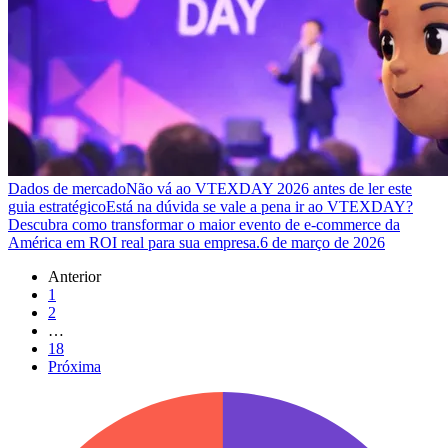
Dados de mercado
Não vá ao VTEXDAY 2026 antes de ler este
guia estratégico
Está na dúvida se vale a pena ir ao VTEXDAY?
Descubra como transformar o maior evento de e-commerce da
América em ROI real para sua empresa.
6 de março de 2026
Anterior
1
2
…
18
Próxima