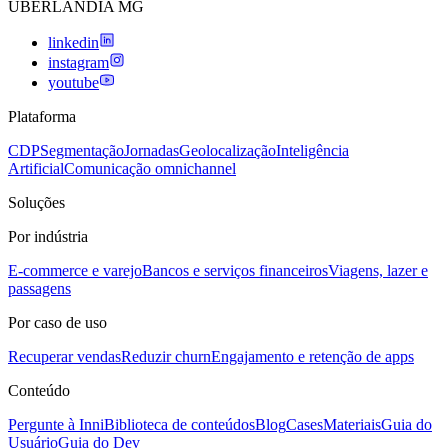
UBERLANDIA MG
linkedin
instagram
youtube
Plataforma
CDP
Segmentação
Jornadas
Geolocalização
Inteligência
Artificial
Comunicação omnichannel
Soluções
Por indústria
E-commerce e varejo
Bancos e serviços financeiros
Viagens, lazer e
passagens
Por caso de uso
Recuperar vendas
Reduzir churn
Engajamento e retenção de apps
Conteúdo
Pergunte à Inni
Biblioteca de conteúdos
Blog
Cases
Materiais
Guia do
Usuário
Guia do Dev