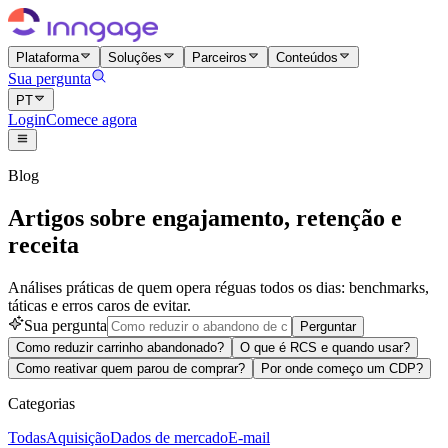
Plataforma
Soluções
Parceiros
Conteúdos
Sua pergunta
PT
Login
Comece agora
Blog
Artigos sobre engajamento, retenção e
receita
Análises práticas de quem opera réguas todos os dias: benchmarks,
táticas e erros caros de evitar.
Sua pergunta
Perguntar
Como reduzir carrinho abandonado?
O que é RCS e quando usar?
Como reativar quem parou de comprar?
Por onde começo um CDP?
Categorias
Todas
Aquisição
Dados de mercado
E-mail