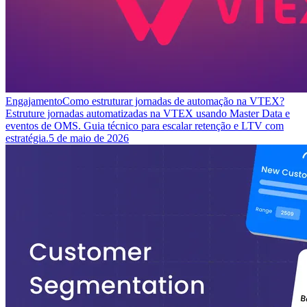
Engajamento
Como estruturar jornadas de automação na VTEX?
Estruture jornadas automatizadas na VTEX usando Master Data e
eventos de OMS. Guia técnico para escalar retenção e LTV com
estratégia.
5 de maio de 2026