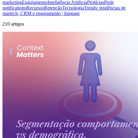
marketing
Engajamento
Inteligência Artificial
Notícias
Push
notifications
Recursos
Retenção
Tecnologia
Trends: tendências de
martech, CRM e engajamento | Inngage
210 artigos