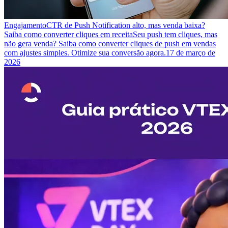
Engajamento
CTR de Push Notification alto, mas venda baixa?
Saiba como converter cliques em receita
Seu push tem cliques, mas
não gera venda? Saiba como converter cliques de push em vendas
com ajustes simples. Otimize sua conversão agora.
17 de março de
2026