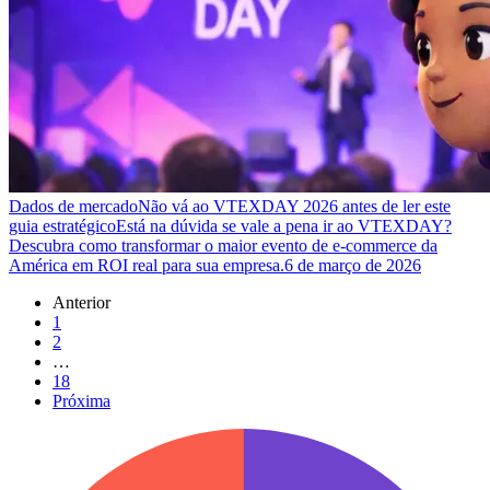
Dados de mercado
Não vá ao VTEXDAY 2026 antes de ler este
guia estratégico
Está na dúvida se vale a pena ir ao VTEXDAY?
Descubra como transformar o maior evento de e-commerce da
América em ROI real para sua empresa.
6 de março de 2026
Anterior
1
2
…
18
Próxima