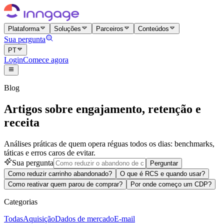
Plataforma
Soluções
Parceiros
Conteúdos
Sua pergunta
PT
Login
Comece agora
Blog
Artigos sobre engajamento, retenção e
receita
Análises práticas de quem opera réguas todos os dias: benchmarks,
táticas e erros caros de evitar.
Sua pergunta
Perguntar
Como reduzir carrinho abandonado?
O que é RCS e quando usar?
Como reativar quem parou de comprar?
Por onde começo um CDP?
Categorias
Todas
Aquisição
Dados de mercado
E-mail