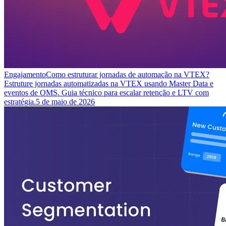
Engajamento
Como estruturar jornadas de automação na VTEX?
Estruture jornadas automatizadas na VTEX usando Master Data e
eventos de OMS. Guia técnico para escalar retenção e LTV com
estratégia.
5 de maio de 2026