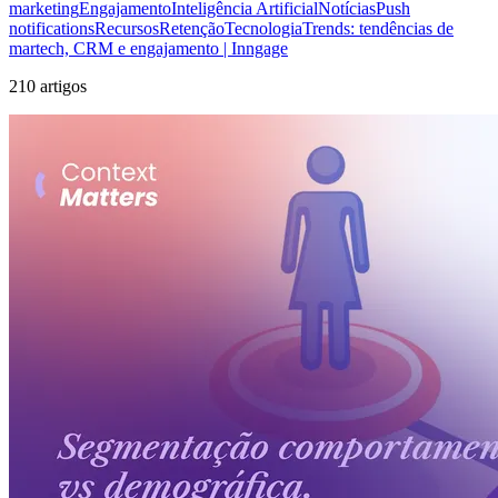
marketing
Engajamento
Inteligência Artificial
Notícias
Push
notifications
Recursos
Retenção
Tecnologia
Trends: tendências de
martech, CRM e engajamento | Inngage
210 artigos