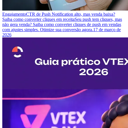
Engajamento
CTR de Push Notification alto, mas venda baixa?
Saiba como converter cliques em receita
Seu push tem cliques, mas
não gera venda? Saiba como converter cliques de push em vendas
com ajustes simples. Otimize sua conversão agora.
17 de março de
2026