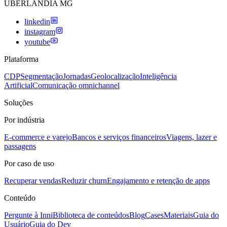
UBERLANDIA MG
linkedin
instagram
youtube
Plataforma
CDP
Segmentação
Jornadas
Geolocalização
Inteligência
Artificial
Comunicação omnichannel
Soluções
Por indústria
E-commerce e varejo
Bancos e serviços financeiros
Viagens, lazer e
passagens
Por caso de uso
Recuperar vendas
Reduzir churn
Engajamento e retenção de apps
Conteúdo
Pergunte à Inni
Biblioteca de conteúdos
Blog
Cases
Materiais
Guia do
Usuário
Guia do Dev