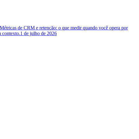
 Métricas de CRM e retenção: o que medir quando você opera por
 contexto.
1 de julho de 2026