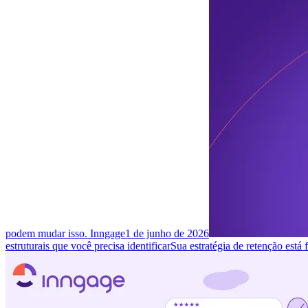
podem mudar isso. Inngage
1 de junho de 2026
estruturais que você precisa identificar
Sua estratégia de retenção está