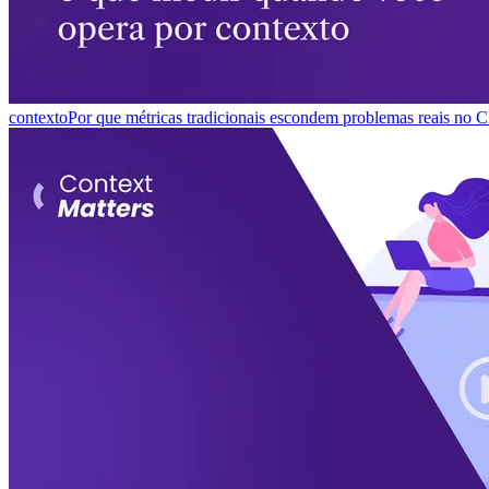
contexto
Por que métricas tradicionais escondem problemas reais no