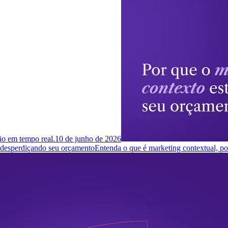
ção em tempo real.
10 de junho de 2026
á desperdiçando seu orçamento
Entenda o que é marketing contextual, p