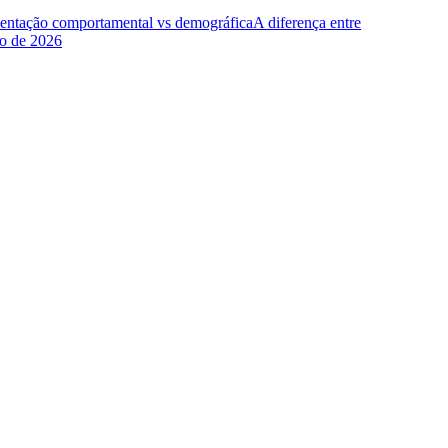
entação comportamental vs demográfica
A diferença entre
ho de 2026