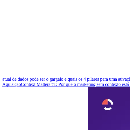
atual de dados pode ser o gargalo e quais os 4 pilares para uma ativa
Aquisição
Context Matters #1: Por que o marketing sem contexto est