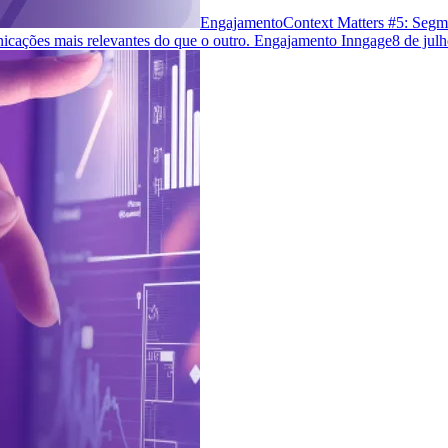
Engajamento
Context Matters #5: Segm
cações mais relevantes do que o outro. Engajamento Inngage
8 de jul