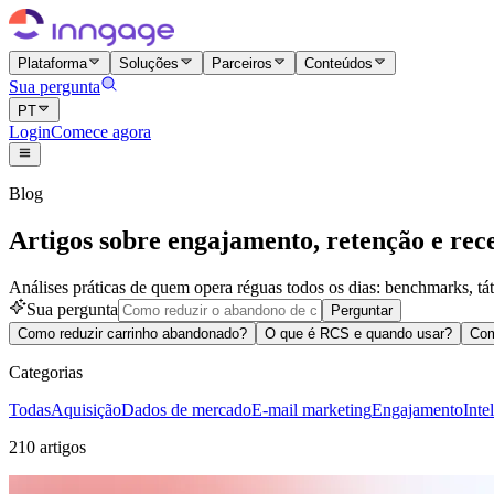
Plataforma
Soluções
Parceiros
Conteúdos
Sua pergunta
PT
Login
Comece agora
Blog
Artigos sobre engajamento, retenção e rece
Análises práticas de quem opera réguas todos os dias: benchmarks, táti
Sua pergunta
Perguntar
Como reduzir carrinho abandonado?
O que é RCS e quando usar?
Com
Categorias
Todas
Aquisição
Dados de mercado
E-mail marketing
Engajamento
Inte
210 artigos