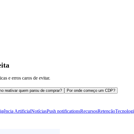
ita
cas e erros caros de evitar.
o reativar quem parou de comprar?
Por onde começo um CDP?
ligência Artificial
Notícias
Push notifications
Recursos
Retenção
Tecnologi