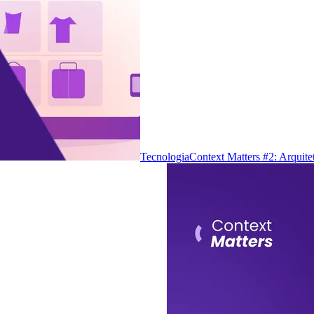
Tecnologia
Context Matters #2: Arquite