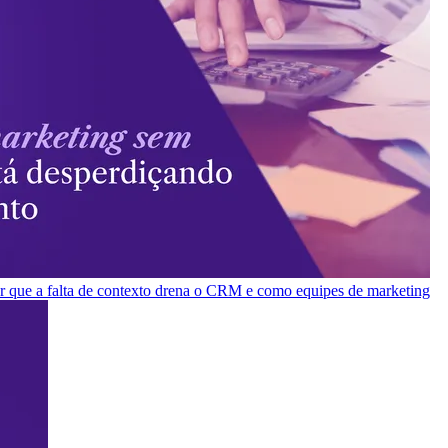
or que a falta de contexto drena o CRM e como equipes de marketing