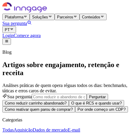
Plataforma
Soluções
Parceiros
Conteúdos
Sua pergunta
PT
Login
Comece agora
Blog
Artigos sobre engajamento, retenção e
receita
Análises práticas de quem opera réguas todos os dias: benchmarks,
táticas e erros caros de evitar.
Sua pergunta
Perguntar
Como reduzir carrinho abandonado?
O que é RCS e quando usar?
Como reativar quem parou de comprar?
Por onde começo um CDP?
Categorias
Todas
Aquisição
Dados de mercado
E-mail