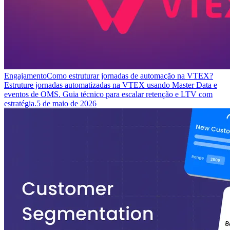
Engajamento
Como estruturar jornadas de automação na VTEX?
Estruture jornadas automatizadas na VTEX usando Master Data e
eventos de OMS. Guia técnico para escalar retenção e LTV com
estratégia.
5 de maio de 2026