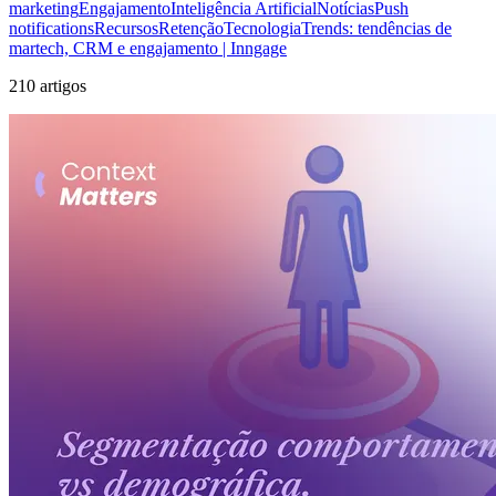
marketing
Engajamento
Inteligência Artificial
Notícias
Push
notifications
Recursos
Retenção
Tecnologia
Trends: tendências de
martech, CRM e engajamento | Inngage
210 artigos