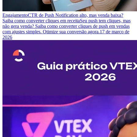
Engajamento
CTR de Push Notification alto, mas venda baixa?
Saiba como converter cliques em receita
Seu push tem cliques, mas
não gera venda? Saiba como converter cliques de push em vendas
com ajustes simples. Otimize sua conversão agora.
17 de março de
2026