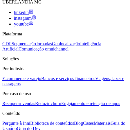
UBERLANDIA MG
linkedin
instagram
youtube
Plataforma
CDP
Segmentação
Jornadas
Geolocalização
Inteligência
Artificial
Comunicação omnichannel
Soluções
Por indústria
E-commerce e varejo
Bancos e serviços financeiros
Viagens, lazer e
passagens
Por caso de uso
Recuperar vendas
Reduzir churn
Engajamento e retenção de apps
Conteúdo
Pergunte à Inni
Biblioteca de conteúdos
Blog
Cases
Materiais
Guia do
Usuário
Guia do Dev