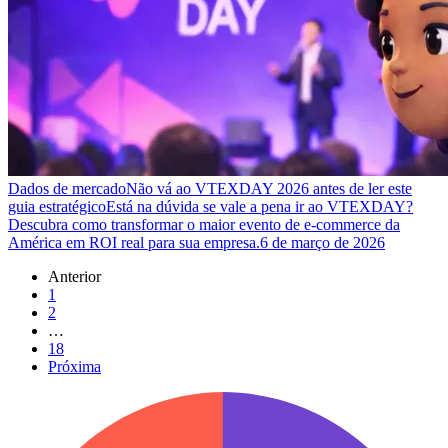
Dados de mercado
Não vá ao VTEXDAY 2026 antes de ler este
guia estratégico
Está na dúvida se vale a pena ir ao VTEXDAY?
Descubra como transformar o maior evento de e-commerce da
América em ROI real para sua empresa.
6 de março de 2026
Anterior
1
2
…
18
Próxima