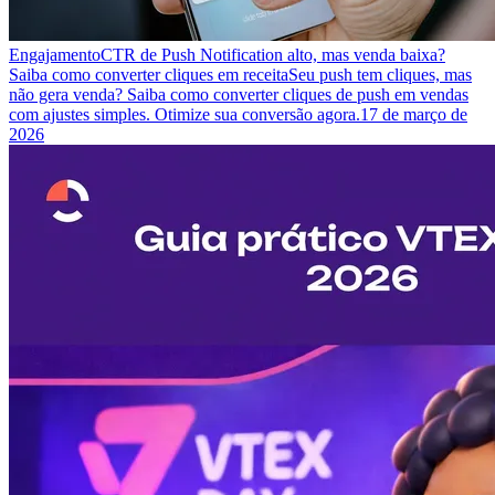
Engajamento
CTR de Push Notification alto, mas venda baixa?
Saiba como converter cliques em receita
Seu push tem cliques, mas
não gera venda? Saiba como converter cliques de push em vendas
com ajustes simples. Otimize sua conversão agora.
17 de março de
2026