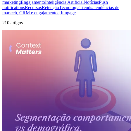
marketing
Engajamento
Inteligência Artificial
Notícias
Push
notifications
Recursos
Retenção
Tecnologia
Trends: tendências de
martech, CRM e engajamento | Inngage
210 artigos