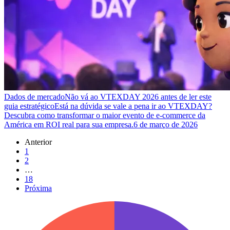
Dados de mercado
Não vá ao VTEXDAY 2026 antes de ler este
guia estratégico
Está na dúvida se vale a pena ir ao VTEXDAY?
Descubra como transformar o maior evento de e-commerce da
América em ROI real para sua empresa.
6 de março de 2026
Anterior
1
2
…
18
Próxima