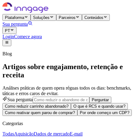
Plataforma
Soluções
Parceiros
Conteúdos
Sua pergunta
PT
Login
Comece agora
Blog
Artigos sobre engajamento, retenção e
receita
Análises práticas de quem opera réguas todos os dias: benchmarks,
táticas e erros caros de evitar.
Sua pergunta
Perguntar
Como reduzir carrinho abandonado?
O que é RCS e quando usar?
Como reativar quem parou de comprar?
Por onde começo um CDP?
Categorias
Todas
Aquisição
Dados de mercado
E-mail