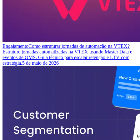
Engajamento
Como estruturar jornadas de automação na VTEX?
Estruture jornadas automatizadas na VTEX usando Master Data e
eventos de OMS. Guia técnico para escalar retenção e LTV com
estratégia.
5 de maio de 2026