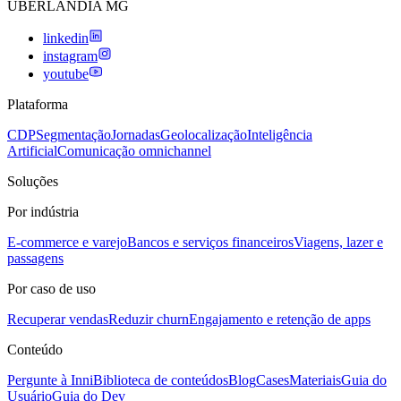
UBERLANDIA MG
linkedin
instagram
youtube
Plataforma
CDP
Segmentação
Jornadas
Geolocalização
Inteligência
Artificial
Comunicação omnichannel
Soluções
Por indústria
E-commerce e varejo
Bancos e serviços financeiros
Viagens, lazer e
passagens
Por caso de uso
Recuperar vendas
Reduzir churn
Engajamento e retenção de apps
Conteúdo
Pergunte à Inni
Biblioteca de conteúdos
Blog
Cases
Materiais
Guia do
Usuário
Guia do Dev